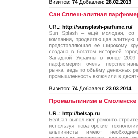
Визитов:
74
Добавлен:
28.02.2013
Сан Сплеш-элитная парфюме
URL:
http://sunsplash-parfume.ru/
Sun Splash – ещё молодая, со 
компания, продвигающая элитную
представляющая её широкому кру
создана в богатом историей горо
Западной Украины в конце 2009 
парфюмерия очень перспективн
рынка, ведь по объёму денежных 
промышленность включили в десятк
Визитов:
74
Добавлен:
23.03.2014
Промальпинизм в Смоленске
URL:
http://belsap.ru
БелСап выполняет ремонто-строите
используя новаторские технолог
альпинисты имеют необходим