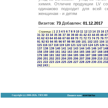
химия. Отличие продукции LV cos
одинаково подходит для всей 
женщинам - и детям
Визитов:
73
Добавлен:
01.12.2017
1
2
3
4
5
6
7
8
9
10
11
12
13
14
15
16
1
Страница: [
31
32
33
34
35
36
37
38
39
40
41
42
43
44
45
46
47
61
62
63
64
65
66
67
68
69
70
71
72
73
74
75
76
77
91
92
93
94
95
96
97
98
99
100
101
102
103
104
1
115
116
117
118
119
120
121
122
123
124
125
126
1
137
138
139
140
141
142
143
144
145
146
147
14
158
159
160
161
162
163
164
165
166
167
168
16
179
180
181
182
183
184
185
186
187
188
189
19
200
201
202
203
204
205
206
207
208
209
210
21
221
222
223
224
225
226
227
228
229
230
231
23
242
243
]
Copyright (с) 2000-2026, TRY.MD
контакты
Пишите нам: