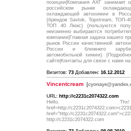
позиции|Компания АХГ занимает о
российском рынке охлаждающ
охлаждающей автохимии в Росс
{брендов Savtok, Topstream, ТОП-40
ТОП 40 Люкс} {пользуются попул
неизменно выбираются потребител
компании|Главная задача нашего про
рынок России качественной автох
России и ближнего зарубежь
автомобильной химии}. {Подробно
сайте|Контакты для связи с нами на
Визитов:
73
Добавлен:
16.12.2012
Vincentcream
[
cyonaye@yandex
URL:
http://c2231c2074322.com
Hello. 
href=http://c2231c2074322.com>c
href="http://c2231c2074322.com">c2
http://c2231c2074322.com