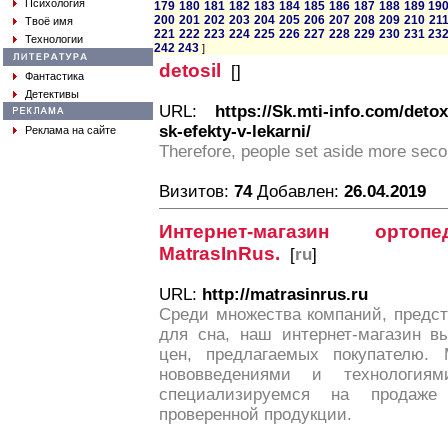
Психология
179
180
181
182
183
184
185
186
187
188
189
19
200
201
202
203
204
205
206
207
208
209
210
21
Твоё имя
221
222
223
224
225
226
227
228
229
230
231
23
Технологии
242
243
]
detosil
[
]
Фантастика
Детективы
URL:
https://Sk.mti-info.com/detox
sk-efekty-v-lekarni/
Реклама на сайте
Therefore, people set aside more seco
Визитов:
74
Добавлен:
26.04.2019
Интернет-магазин ортоп
MatrasInRus.
[
ru
]
URL:
http://matrasinrus.ru
Среди множества компаний, предст
для сна, наш интернет-магазин в
цен, предлагаемых покупателю.
нововведениями и технологи
специализируемся на продаже
проверенной продукции.