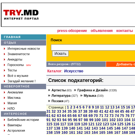
press-обозрение
объявления
контакты
Интересные новости
Знаменитости
Анекдоты
Всего ресурсов : (97722)
Добавить с
Гороскопы
new
Тесты
Каталог
Искусство
:
Всё о музыке
Список подкатегорий:
Загадай желание !
»
»
Артисты
Графика и Дизайн
(63)
(1328)
Аномалии
»
»
Литература
Музыка
(327)
(510)
Мистика
»
Поэзия
(47)
Магия
1
2
3
4
5
6
7
8
9
10
11
12
13
14
15
16
1
Страница: [
НЛО
31
32
33
34
35
36
37
38
39
40
41
42
43
44
45
46
47
61
62
63
64
65
66
67
68
69
70
71
72
73
74
75
76
77
Библейские истории
91
92
93
94
95
96
97
98
99
100
101
102
103
104
1
115
116
117
118
119
120
121
122
123
124
125
126
1
Вампиры
137
138
139
140
141
142
143
144
145
146
147
14
Астрология
158
159
160
161
162
163
164
165
166
167
168
16