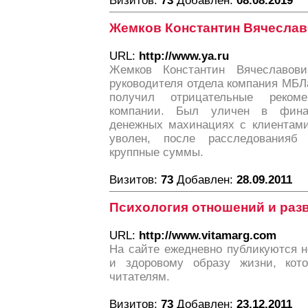
Визитов:
73
Добавлен:
08.08.2019
Жемков Константин Вячесла
URL:
http://www.ya.ru
Жемков Константин Вячеславов
руководителя отдела компания МБЛ
получил отрицательные реком
компании. Был уличен в финан
денежных махинациях с клиентами
уволен, после расследованияб
круппные суммы.
Визитов:
73
Добавлен:
28.09.2011
Психология отношений и раз
URL:
http://www.vitamarg.com
На сайте ежедневно публикуются н
и здоровому образу жизни, кот
читателям.
Визитов:
73
Добавлен:
23.12.2011