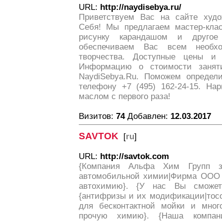
URL:
http://naydisebya.ru/
Приветствуем Вас на сайте худо
Себя! Мы предлагаем мастер-кла
рисунку карандашом и друго
обеспечиваем Вас всем необх
творчества. Доступные цены и 
Информацию о стоимости занят
NaydiSebya.Ru. Поможем определ
телефону +7 (495) 162-24-15. На
маслом с первого раза!
Визитов:
74
Добавлен:
12.03.2017
SAVTOK
[
ru
]
URL:
http://savtok.com
{Компания Альфа Хим Групп за
автомобильной химии|Фирма ООО A
автохимию}. {У нас Вы сможет
{антифризы и их модификации|тос
для бесконтактной мойки и много
прочую химию}. {Наша компан