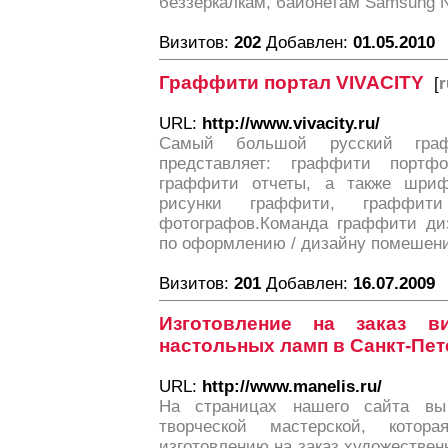
беззеркалкам, байонетам Samsung 
Визитов:
202
Добавлен:
01.05.2010
Граффити портал VIVACITY
[
r
URL:
http://www.vivacity.ru/
Самый большой русский граф
представляет: граффити портф
граффити отчеты, а также шриф
рисунки граффити, граффи
фотографов.Команда граффити ди
по оформлению / дизайну помешен
Визитов:
201
Добавлен:
16.07.2009
Изготовление на заказ 
настольных ламп в Санкт-Пет
URL:
http://www.manelis.ru/
На страницах нашего сайта в
творческой мастерской, котор
изготовлению на заказ художествен