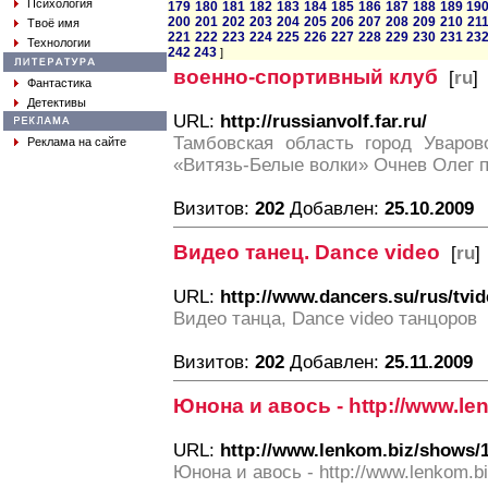
Психология
179
180
181
182
183
184
185
186
187
188
189
19
200
201
202
203
204
205
206
207
208
209
210
21
Твоё имя
221
222
223
224
225
226
227
228
229
230
231
23
Технологии
242
243
]
военно-спортивный клуб
[
ru
]
Фантастика
Детективы
URL:
http://russianvolf.far.ru/
Тамбовская область город Уваров
Реклама на сайте
«Витязь-Белые волки» Очнев Олег 
Визитов:
202
Добавлен:
25.10.2009
Видео танец. Dance video
[
ru
]
URL:
http://www.dancers.su/rus/tvi
Видео танца, Dance video танцоров
Визитов:
202
Добавлен:
25.11.2009
Юнона и авось - http://www.le
URL:
http://www.lenkom.biz/shows/
Юнона и авось - http://www.lenkom.b