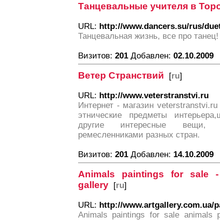
Танцевальные учителя в Тор
URL:
http://www.dancers.su/rus/due
Танцевальная жизнь, все про танец
Визитов:
201
Добавлен:
02.10.2009
Ветер Странствий
[
ru
]
URL:
http://www.veterstranstvi.ru
Интернет - магазин veterstranstvi.r
этнические предметы интерьера,
другие интересные вещи, и
ремесленниками разных стран.
Визитов:
201
Добавлен:
14.10.2009
Animals paintings for sale -
gallery
[
ru
]
URL:
http://www.artgallery.com.ua/p
Animals paintings for sale animals p