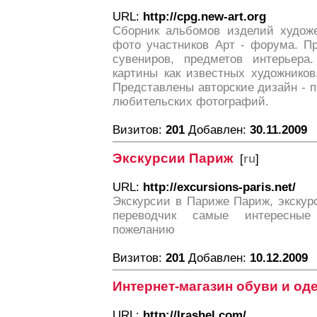
URL:
http://cpg.new-art.org
Сборник альбомов изделий художе
фото участников Арт - форума. П
сувениров, предметов интерьера
картины как известных художников
Представлены авторские дизайн - 
любительских фотографий.
Визитов:
201
Добавлен:
30.11.2009
Экскурсии Париж
[
ru
]
URL:
http://excursions-paris.net/
Экскурсии в Париже Париж, экскур
переводчик самые интересны
пожеланию
Визитов:
201
Добавлен:
10.12.2009
Интернет-магазин обуви и оде
URL:
http://lrashel.com/