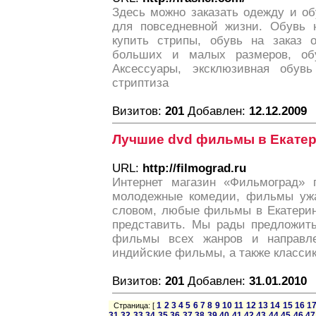
Здесь можно заказать одежду и об
для повседневной жизни. Обувь н
купить стрипы, обувь на заказ 
больших и малых размеров, об
Аксессуары, эксклюзивная обув
стриптиза
Визитов:
201
Добавлен:
12.12.2009
Лучшие dvd фильмы в Екате
URL:
http://filmograd.ru
Интернет магазин «Фильмоград» п
молодежные комедии, фильмы ужа
словом, любые фильмы в Екатерин
представить. Мы рады предложит
фильмы всех жанров и направл
индийские фильмы, а также классику
Визитов:
201
Добавлен:
31.01.2010
1
2
3
4
5
6
7
8
9
10
11
12
13
14
15
16
1
Страница: [
31
32
33
34
35
36
37
38
39
40
41
42
43
44
45
46
47