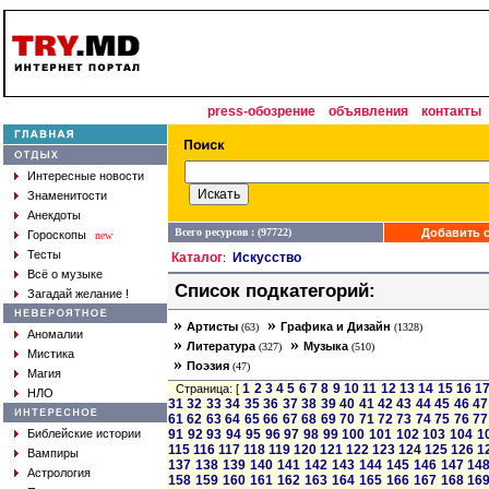
press-обозрение
объявления
контакты
Интересные новости
Знаменитости
Анекдоты
Всего ресурсов : (97722)
Добавить с
Гороскопы
new
Тесты
Каталог
Искусство
:
Всё о музыке
Список подкатегорий:
Загадай желание !
»
»
Артисты
Графика и Дизайн
(63)
(1328)
Аномалии
»
»
Литература
Музыка
(327)
(510)
Мистика
»
Поэзия
(47)
Магия
1
2
3
4
5
6
7
8
9
10
11
12
13
14
15
16
1
Страница: [
НЛО
31
32
33
34
35
36
37
38
39
40
41
42
43
44
45
46
47
61
62
63
64
65
66
67
68
69
70
71
72
73
74
75
76
77
Библейские истории
91
92
93
94
95
96
97
98
99
100
101
102
103
104
1
115
116
117
118
119
120
121
122
123
124
125
126
1
Вампиры
137
138
139
140
141
142
143
144
145
146
147
14
Астрология
158
159
160
161
162
163
164
165
166
167
168
16