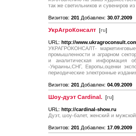
так же светильников и сувениров из
Визитов:
201
Добавлен:
30.07.2009
УкрАгроКонсалт
[
ru
]
URL:
http://www.ukragroconsult.co
УКРАГРОКОНСАЛТ- маркетинговые
промышленности и аграрном сектор
и аналитическая информация о
-Украины,СНГ, Европы,оценки эксп
периодические электронные издания
Визитов:
201
Добавлен:
04.09.2009
Шоу-дуэт Cardinal.
[
ru
]
URL:
http://cardinal-show.ru
Дуэт, шоу-балет, женский и мужской
Визитов:
201
Добавлен:
17.09.2009