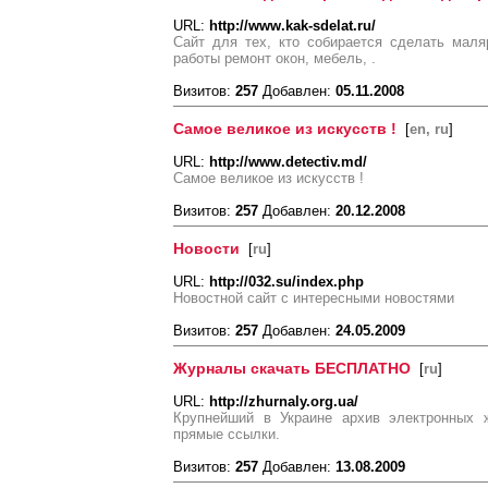
URL:
http://www.kak-sdelat.ru/
Сайт для тех, кто собирается сделать маля
работы ремонт окон, мебель, .
Визитов:
257
Добавлен:
05.11.2008
Самое великое из искусств !
[
en, ru
]
URL:
http://www.detectiv.md/
Самое великое из искусств !
Визитов:
257
Добавлен:
20.12.2008
Новости
[
ru
]
URL:
http://032.su/index.php
Новостной сайт с интересными новостями
Визитов:
257
Добавлен:
24.05.2009
Журналы скачать БЕСПЛАТНО
[
ru
]
URL:
http://zhurnaly.org.ua/
Крупнейший в Украине архив электронных ж
прямые ссылки.
Визитов:
257
Добавлен:
13.08.2009