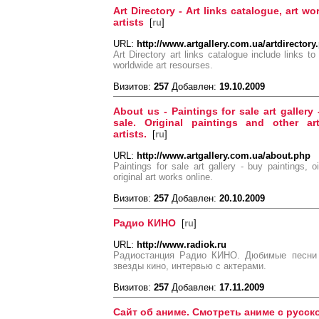
Art Directory - Art links catalogue, art wor
artists
[
ru
]
URL:
http://www.artgallery.com.ua/artdirectory
Art Directory art links catalogue include links to a
worldwide art resourses.
Визитов:
257
Добавлен:
19.10.2009
About us - Paintings for sale art gallery 
sale. Original paintings and other a
artists.
[
ru
]
URL:
http://www.artgallery.com.ua/about.php
Paintings for sale art gallery - buy paintings, o
original art works online.
Визитов:
257
Добавлен:
20.10.2009
Радио КИНО
[
ru
]
URL:
http://www.radiok.ru
Радиостанция Радио КИНО. Дюбимые песни 
звезды кино, интервью с актерами.
Визитов:
257
Добавлен:
17.11.2009
Сайт об аниме. Смотреть аниме с русск