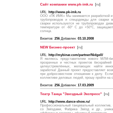
Сайт компании www.pk-imk.ru
[
ru
]
URL:
http://www.pk-imk.ru
ООО «ПК ИМК» Мы занимается разработкой и 
трубопроводов и спецодежды для сварки в
сварки используются не трубопроводах диа
температуре от -60° С до +50°С, защищают
солнца.
Визитов:
256
Добавлен:
03.10.2008
NEW Бизнес-проект
[
ru
]
URL:
http://mybinar.com/partner/Nidgell/
Я являюсь представителем нового МЛМ-биз
прозрачных и честных проектов бескрайней
целеустремлённых, желающих найти инно
заработка! Данный проект предоставляет во
при добросовестном отношении к делу. Если
коллективе деловых людей, прошу пройти на с
Визитов:
256
Добавлен:
17.03.2009
Театр Танца "Звездный Экспресс"
[
ru
]
URL:
http://www.dance-show.ru/
Профессиональный танцевальный коллектив, 
со Звёздами, Фабрика Звёзд и др., уника
эффектные костюмы, обширный репертуар