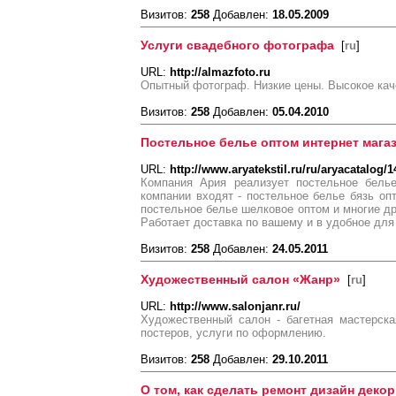
Визитов:
258
Добавлен:
18.05.2009
Услуги свадебного фотографа
[
ru
]
URL:
http://almazfoto.ru
Опытный фотограф. Низкие цены. Высокое каче
Визитов:
258
Добавлен:
05.04.2010
Постельное белье оптом интернет мага
URL:
http://www.aryatekstil.ru/ru/aryacatalog/1
Компания Ария реализует постельное бель
компании входят - постельное белье бязь опт
постельное белье шелковое оптом и многие д
Работает доставка по вашему и в удобное для
Визитов:
258
Добавлен:
24.05.2011
Художественный салон «Жанр»
[
ru
]
URL:
http://www.salonjanr.ru/
Художественный салон - багетная мастерска
постеров, услуги по оформлению.
Визитов:
258
Добавлен:
29.10.2011
О том, как сделать ремонт дизайн деко