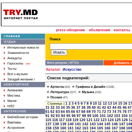
press-обозрение
объявления
контакты
Интересные новости
Знаменитости
Анекдоты
Всего ресурсов : (97721)
Добавить с
Гороскопы
new
Тесты
Каталог
Искусство
:
Всё о музыке
Список подкатегорий:
Загадай желание !
»
»
Артисты
Графика и Дизайн
(63)
(1328)
Аномалии
»
»
Литература
Музыка
(327)
(510)
Мистика
»
Поэзия
(47)
Магия
1
2
3
4
5
6
7
8
9
10
11
12
13
14
15
16
1
Страница: [
НЛО
31
32
33
34
35
36
37
38
39
40
41
42
43
44
45
46
47
61
62
63
64
65
66
67
68
69
70
71
72
73
74
75
76
77
91
92
93
94
95
96
97
98
99
100
101
102
103
104
1
Библейские истории
115
116
117
118
119
120
121
122
123
124
125
126
1
Вампиры
137
138
139
140
141
142
143
144
145
146
147
14
Астрология
158
159
160
161
162
163
164
165
166
167
168
16