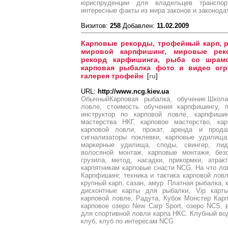
юриспруденции для владельцев транспо
интересные факты из мира законов и законода
Визитов:
258
Добавлен:
11.02.2009
Карповые рекорды, трофейный карп, р
мировой карпфишинг, мировые рек
рекорд карфишинга, рыба со шрамо
карповая рыбалка фото и видео огр
галерея трофейн
[
ru
]
URL:
http://www.ncg.kiev.ua
ОбычныйКарповая рыбалка, обучение.Школа
ловле, стоимость обучения карпфишингу, 
инструктор по карповой ловле, карпфиш
мастерства НКГ, карповое мастерство, ка
карповой ловли, прокат, аренда и прод
сигнализаторы поклевки, карповые удилища
маркерные удилища, споды, свингер, ли
волосяной монтаж, карповые монтажи, без
грузила, метод, насадки, прикормки, атра
карпятникам карповые снасти NCG. На что лов
Карпфишинг, техника и тактика карповой лов
крупный карп, сазан, амур. Платная рыбалка, 
дисконтные карты для рыбалки, Vip карт
карповой ловле, Радута, Кубок Монстер Кар
карповое озеро New Carp Sport, озеро NCS,
для спортивной ловли карпа НКС. Клубный вод
клуб, клуб по интересам NCG