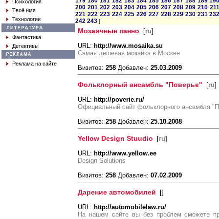
179
180
181
182
183
184
185
186
187
188
189
19
Психология
200
201
202
203
204
205
206
207
208
209
210
21
Твоё имя
221
222
223
224
225
226
227
228
229
230
231
23
Технологии
242
243
]
Мозаичные панно
[
ru
]
Фантастика
URL:
http://www.mosaika.su
Детективы
Самая дешевая мозаика в Москве
Реклама на сайте
Визитов:
258
Добавлен:
25.03.2009
Фольклорный ансамбль "Поверье"
[
ru
]
URL:
http://poverie.ru/
Официальный сайт фольклорного ансамбля "П
Визитов:
258
Добавлен:
25.10.2008
Yellow Design Stuudio
[
ru
]
URL:
http://www.yellow.ee
Design Solutions
Визитов:
258
Добавлен:
07.02.2009
Дарение автомобилей
[
]
URL:
http://automobilelaw.ru/
На нашем сайте вы без проблем сможете пр