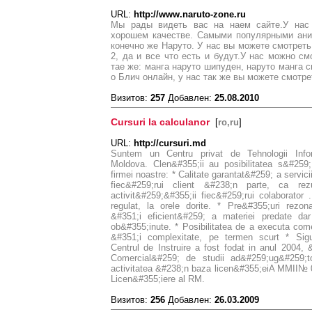
URL:
http://www.naruto-zone.ru
Мы рады видеть вас на наем сайте.У нас
хорошем качестве. Самыми популярными ани
конечно же Наруто. У нас вы можете смотреть
2, да и все что есть и будут.У нас можно см
тае же: манга наруто шипуден, наруто манга 
о Блич онлайн, у нас так же вы можете смотре
Визитов:
257
Добавлен:
25.08.2010
Cursuri la calculanor
[
ro,ru
]
URL:
http://cursuri.md
Suntem un Centru privat de Tehnologii Info
Moldova. Clen&#355;ii au posibilitatea s&#259; 
firmei noastre: * Calitate garantat&#259; a servici
fiec&#259;rui client &#238;n parte, ca rez
activit&#259;&#355;ii fiec&#259;rui colaborator .
regulat, la orele dorite. * Pre&#355;uri rezona
&#351;i eficient&#259; a materiei predate da
ob&#355;inute. * Posibilitatea de a executa com
&#351;i complexitate, pe termen scurt * Sigu
Centrul de Instruire a fost fodat in anul 2004, 
Comercial&#259; de studii ad&#259;ug&#259;to
activitatea &#238;n baza licen&#355;eiA MMII№ 
Licen&#355;iere al RM.
Визитов:
256
Добавлен:
26.03.2009