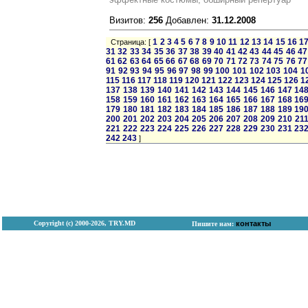
Визитов:
256
Добавлен:
31.12.2008
1
2
3
4
5
6
7
8
9
10
11
12
13
14
15
16
1
Страница: [
31
32
33
34
35
36
37
38
39
40
41
42
43
44
45
46
47
61
62
63
64
65
66
67
68
69
70
71
72
73
74
75
76
77
91
92
93
94
95
96
97
98
99
100
101
102
103
104
1
115
116
117
118
119
120
121
122
123
124
125
126
1
137
138
139
140
141
142
143
144
145
146
147
14
158
159
160
161
162
163
164
165
166
167
168
16
179
180
181
182
183
184
185
186
187
188
189
19
200
201
202
203
204
205
206
207
208
209
210
21
221
222
223
224
225
226
227
228
229
230
231
23
242
243
]
Copyright (с) 2000-2026, TRY.MD
контакты
Пишите нам: