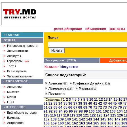
press-обозрение
объявления
контакты
Интересные новости
Знаменитости
Анекдоты
Всего ресурсов : (97719)
Добавить с
Гороскопы
new
Тесты
Каталог
Искусство
:
Всё о музыке
Список подкатегорий:
Загадай желание !
»
»
Артисты
Графика и Дизайн
(63)
(1328)
Аномалии
»
»
Литература
Музыка
(327)
(510)
Мистика
»
Поэзия
(47)
Магия
1
2
3
4
5
6
7
8
9
10
11
12
13
14
15
16
1
Страница: [
НЛО
31
32
33
34
35
36
37
38
39
40
41
42
43
44
45
46
47
61
62
63
64
65
66
67
68
69
70
71
72
73
74
75
76
77
91
92
93
94
95
96
97
98
99
100
101
102
103
104
1
Библейские истории
115
116
117
118
119
120
121
122
123
124
125
126
1
Вампиры
137
138
139
140
141
142
143
144
145
146
147
14
Астрология
158
159
160
161
162
163
164
165
166
167
168
16