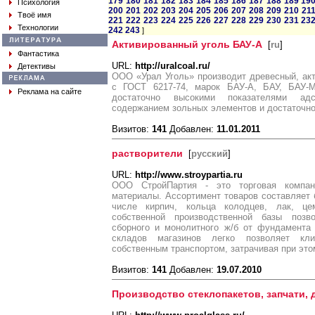
179
180
181
182
183
184
185
186
187
188
189
19
Психология
200
201
202
203
204
205
206
207
208
209
210
21
Твоё имя
221
222
223
224
225
226
227
228
229
230
231
23
Технологии
242
243
]
Активированный уголь БАУ-А
[
ru
]
Фантастика
URL:
http://uralcoal.ru/
Детективы
ООО «Урал Уголь» производит древесный, акт
с ГОСТ 6217-74, марок БАУ-А, БАУ, БАУ-М
Реклама на сайте
достаточно высокими показателями адс
содержанием зольных элементов и достаточно
Визитов:
141
Добавлен:
11.01.2011
растворители
[
русский
]
URL:
http://www.stroypartia.ru
ООО СтройПартия - это торговая компан
материалы. Ассортимент товаров составляет 
числе кирпич, кольца колодцев, лак, ц
собственной производственной базы позв
сборного и монолитного ж/б от фундамента
складов магазинов легко позволяет кли
собственным транспортом, затрачивая при эт
Визитов:
141
Добавлен:
19.07.2010
Производство стеклопакетов, запчати,