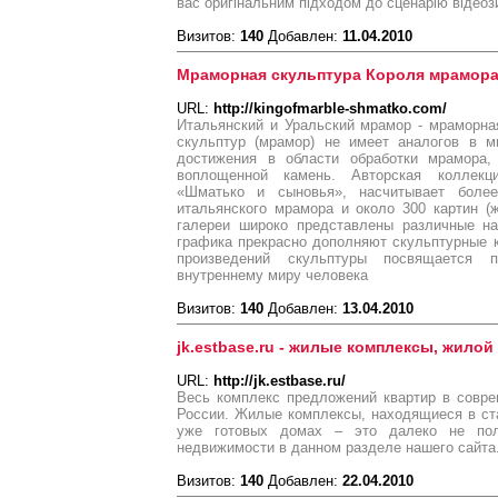
вас оригінальним підходом до сценарію відеоз
Визитов:
140
Добавлен:
11.04.2010
Мраморная скульптура Короля мрамор
URL:
http://kingofmarble-shmatko.com/
Итальянский и Уральский мрамор - мраморна
скульптур (мрамор) не имеет аналогов в м
достижения в области обработки мрамора,
воплощенной камень. Авторская коллекц
«Шматько и сыновья», насчитывает боле
итальянского мрамора и около 300 картин (
галереи широко представлены различные на
графика прекрасно дополняют скульптурные 
произведений скульптуры посвящается 
внутреннему миру человека
Визитов:
140
Добавлен:
13.04.2010
jk.estbase.ru - жилые комплексы, жилой
URL:
http://jk.estbase.ru/
Весь комплекс предложений квартир в совр
России. Жилые комплексы, находящиеся в ст
уже готовых домах – это далеко не пол
недвижимости в данном разделе нашего сайта
Визитов:
140
Добавлен:
22.04.2010