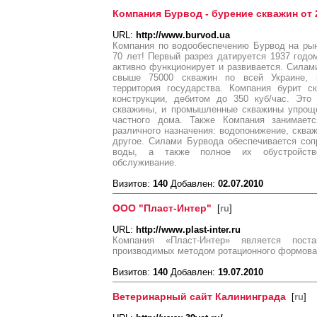
Компания Бурвод - бурение скважин от 
URL:
http://www.burvod.ua
Компания по водообеспечению Бурвод на рын
70 лет! Первый разрез датируется 1937 год
активно функционирует и развивается. Сила
свыше 75000 скважин по всей Украине, 
территория государства. Компания бурит 
конструкции, дебитом до 350 куб/час. Эт
скважины, и промышленные скважины упроще
частного дома. Также Компания занимаетс
различного назначения: водопонижение, сква
другое. Силами Бурвода обеспечивается соп
воды, а также полное их обустройств
обслуживание.
Визитов:
140
Добавлен:
02.07.2010
ООО "Пласт-Интер"
[
ru
]
URL:
http://www.plast-inter.ru
Компания «Пласт-Интер» является пост
производимых методом ротационного формова
Визитов:
140
Добавлен:
19.07.2010
Ветеринарный сайт Калининграда
[
ru
]