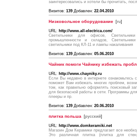
заинтересовались и хотели бы прочитать, пос
Визитов:
139
Добавлен:
22.04.2010
Низковольное оборудование
[
ru
]
URL:
http://www.all-electrica.com/
Светильники для офисов, Светильник
промышленности и складов, Светильники
светильники под КЛ-11 и лампы накаливания
Визитов:
139
Добавлен:
05.06.2010
Чайник помоги Чайнику избежать проб
URL:
http://www.chayniky.ru
Если Вы недавно в интернете ознакомьтесь 
поможет Вам избежать многих проблем, возн
том, как правильно оформлять поисковый за
для безопасной работы в сети. Программы для
плееры и пр.
Визитов:
139
Добавлен:
20.06.2010
плитка польша
[
русский
]
URL:
http://www.domkeramiki.net
Магазин Дом Керамики предлагает все необх
Это различная плитка (плитка для стен