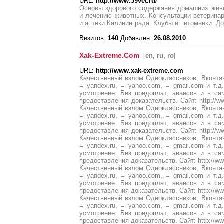
URL:
http://www.39vet.ru/
Основы здорового содержания домашних живо
и лечению животных. Консультации ветерина
и аптеки Калининграда. Клубы и питомники. Д
Визитов:
140
Добавлен:
26.08.2010
Xak-Extreme.Com
[
en, ru, ro
]
URL:
http://www.xak-extreme.com
Качественный взлом Одноклассников, Вконтакте
= yandex.ru, = yahoo.com, = gmail.com и т.
усмотрение. Без предоплат, авансов и в са
предоставления доказательств. Сайт: http://w
Качественный взлом Одноклассников, Вконтакте
= yandex.ru, = yahoo.com, = gmail.com и т.
усмотрение. Без предоплат, авансов и в са
предоставления доказательств. Сайт: http://w
Качественный взлом Одноклассников, Вконтакте
= yandex.ru, = yahoo.com, = gmail.com и т.
усмотрение. Без предоплат, авансов и в са
предоставления доказательств. Сайт: http://ww
Качественный взлом Одноклассников, Вконтакте
= yandex.ru, = yahoo.com, = gmail.com и т.
усмотрение. Без предоплат, авансов и в са
предоставления доказательств. Сайт: http://ww
Качественный взлом Одноклассников, Вконтакте
= yandex.ru, = yahoo.com, = gmail.com и т.
усмотрение. Без предоплат, авансов и в са
предоставления доказательств. Сайт: http://w