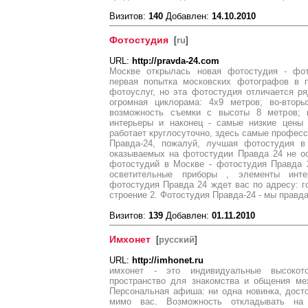
Визитов:
140
Добавлен:
14.10.2010
Фотостудия
[
ru
]
URL:
http://pravda-24.com
Москве открылась новая фотостудия - фот
первая попытка московских фотографов в 
фотоуслуг, но эта фотостудия отличается ря
огромная циклорама: 4х9 метров; во-вторы
возможность съемки с высоты 8 метров; 
интерьеры и наконец - самые низкие цены
работает круглосуточно, здесь самые профе
Правда-24, пожалуй, лучшая фотостудия в
оказываемых на фотостудии Правда 24 не о
фотостудий в Москве - фотостудия Правда 
осветительные приборы , элементы инте
фотостудия Правда 24 ждет вас по адресу: 
строение 2. Фотостудия Правда-24 - мы правда
Визитов:
139
Добавлен:
01.11.2010
Имхонет
[
русский
]
URL:
http://imhonet.ru
имхонет - это индивидуальные высокото
пространство для знакомства и общения м
Персональная афиша: ни одна новинка, дост
мимо вас. Возможность откладывать на