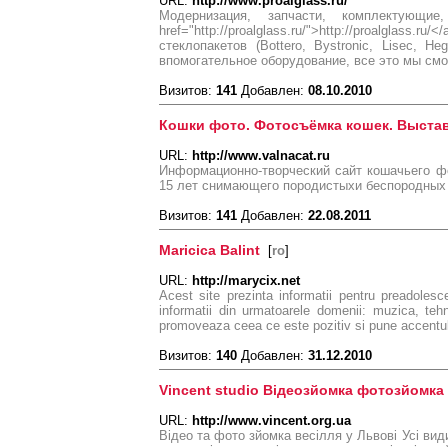
URL:
http://www.proalglass.ru/
Модернизация, запчасти, комплектующие
href="http://proalglass.ru/">http://proal
стеклопакетов (Bottero, Bystronic, Lisec, He
впомогательное оборудование, все это мы см
Визитов:
141
Добавлен:
08.10.2010
Кошки фото. Фотосъёмка кошек. Выстав
URL:
http://www.valnacat.ru
Информационно-творческий сайт кошачьего ф
15 лет снимающего породистыхи беспородных
Визитов:
141
Добавлен:
22.08.2011
Maricica Balint
[
ro
]
URL:
http://marycix.net
Acest site prezinta informatii pentru preadolesce
informatii din urmatoarele domenii: muzica, tehni
promoveaza ceea ce este pozitiv si pune accentul
Визитов:
140
Добавлен:
31.12.2010
Vincent studio Відеозйомка фотозйомка
URL:
http://www.vincent.org.ua
Відео та фото зйомка весілля у Львові Усі вид