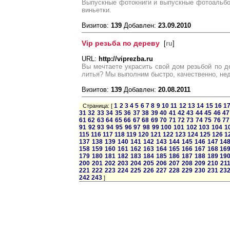
Выпускные фотокниги и выпускные фотоальбо
виньетки.
Визитов:
139
Добавлен:
23.09.2010
Vip резьба по дереву
[
ru
]
URL:
http://viprezba.ru
Вы мечтаете украсить свой дом резьбой по 
литья? Мы выполним быстро, качественно, не
Визитов:
139
Добавлен:
20.08.2011
1
2
3
4
5
6
7
8
9
10
11
12
13
14
15
16
1
Страница: [
31
32
33
34
35
36
37
38
39
40
41
42
43
44
45
46
47
61
62
63
64
65
66
67
68
69
70
71
72
73
74
75
76
77
91
92
93
94
95
96
97
98
99
100
101
102
103
104
1
115
116
117
118
119
120
121
122
123
124
125
126
1
137
138
139
140
141
142
143
144
145
146
147
14
158
159
160
161
162
163
164
165
166
167
168
16
179
180
181
182
183
184
185
186
187
188
189
19
200
201
202
203
204
205
206
207
208
209
210
21
221
222
223
224
225
226
227
228
229
230
231
23
242
243
]