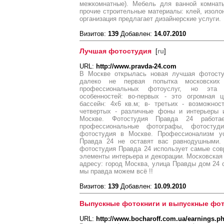
межкомнатные). Мебель для ванной комнаты
прочие строительные материалы: клей, изолон
организация предлагает дизайнерские услуги.
Визитов:
139
Добавлен:
14.07.2010
Лучшая фотостудия
[
ru
]
URL:
http://www.pravda-24.com
В Москве открылась новая лучшая фотосту
далеко не первая попытка московских
профессиональных фотоуслуг, но эта 
особенностей: во-первых - это огромная ц
бассейн: 4х6 кв.м; в- третьих - возможно
четвертых - различные фоны и интерьеры 
Москве. Фотостудия Правда 24 работае
профессиональные фотографы, фотостуд
фотостудия в Москве. Профессионализм ус
Правда 24 не оставят вас равнодушными.
фотостудия Правда 24 использует самые сов
элементы интерьера и декорации. Московская
адресу: город Москва, улица Правды дом 24 с
мы правда можем всё !!
Визитов:
139
Добавлен:
10.09.2010
Выпускные фотокниги и выпускные фо
URL:
http://www.bocharoff.com.ua/earnings.p