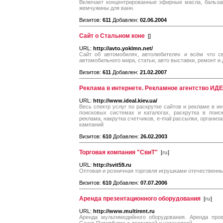
Включает концентрированные эфирные масла, бальза
жемчужины для ванн.
Визитов:
611
Добавлен:
02.06.2004
Сайт о Стальном коне
[
]
URL:
http://avto.yoklmn.net/
Сайт об автомобилях, автолюбителях и всём что св
автомобильного мира, статьи, авто выставки, ремонт и 
Визитов:
611
Добавлен:
21.02.2007
Реклама в интернете. Рекламное агентство ИД
URL:
http://www.ideal.kiev.ua/
Весь спектр услуг по раскрутке сайтов и рекламе в ин
поисковых системах и каталогах, раскрутка в поиск
реклама, накрутка счетчиков, e-mail рассылки, органи
кампаний
Визитов:
610
Добавлен:
26.02.2003
Торговая компания "СвиТ"
[
ru
]
URL:
http://svit59.ru
Оптовая и розничная торговля игрушками отечественн
Визитов:
610
Добавлен:
07.07.2006
Аренда презентационного оборудования
[
ru
]
URL:
http://www.multirent.ru
Аренда мультимедийного оборудования. Аренда про