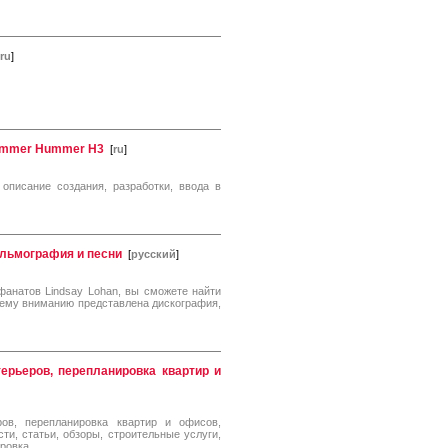
ru
]
Hummer Hummer H3
[
ru
]
описание создания, разработки, ввода в
ильмография и песни
[
русский
]
фанатов Lindsay Lohan, вы сможете найти
шему вниманию представлена дискография,
ерьеров, перепланировка квартир и
ов, перепланировка квартир и офисов,
ти, статьи, обзоры, строительные услуги,
ировка