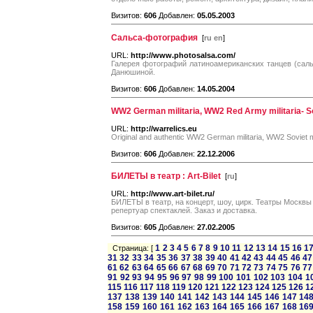
Визитов:
606
Добавлен:
05.05.2003
Сальса-фотография
[
ru en
]
URL:
http://www.photosalsa.com/
Галерея фотографий латиноамериканских танцев (саль
Данюшиной.
Визитов:
606
Добавлен:
14.05.2004
WW2 German militaria, WW2 Red Army militaria- So
URL:
http://warrelics.eu
Original and authentic WW2 German militaria, WW2 Soviet mil
Визитов:
606
Добавлен:
22.12.2006
БИЛЕТЫ в театр : Art-Bilet
[
ru
]
URL:
http://www.art-bilet.ru/
БИЛЕТЫ в театр, на концерт, шоу, цирк. Театры Москвы
репертуар спектаклей. Заказ и доставка.
Визитов:
605
Добавлен:
27.02.2005
1
2
3
4
5
6
7
8
9
10
11
12
13
14
15
16
1
Страница: [
31
32
33
34
35
36
37
38
39
40
41
42
43
44
45
46
47
61
62
63
64
65
66
67
68
69
70
71
72
73
74
75
76
77
91
92
93
94
95
96
97
98
99
100
101
102
103
104
1
115
116
117
118
119
120
121
122
123
124
125
126
1
137
138
139
140
141
142
143
144
145
146
147
14
158
159
160
161
162
163
164
165
166
167
168
16