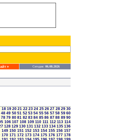
айт »
Сегодня:
06.08.2026
7
18
19
20
21
22
23
24
25
26
27
28
29
30
48
49
50
51
52
53
54
55
56
57
58
59
60
78
79
80
81
82
83
84
85
86
87
88
89
90
05
106
107
108
109
110
111
112
113
114
27
128
129
130
131
132
133
134
135
136
8
149
150
151
152
153
154
155
156
157
9
170
171
172
173
174
175
176
177
178
0
191
192
193
194
195
196
197
198
199