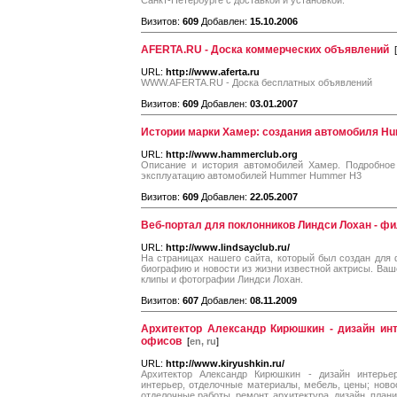
Санкт-Петербурге с доставкой и установкой.
Визитов:
609
Добавлен:
15.10.2006
AFERTA.RU - Доска коммерческих объявлений
[
URL:
http://www.aferta.ru
WWW.AFERTA.RU - Доска бесплатных объявлений
Визитов:
609
Добавлен:
03.01.2007
Истории марки Хамер: создания автомобиля 
URL:
http://www.hammerclub.org
Описание и история автомобилей Хамер. Подробное 
эксплуатацию автомобилей Hummer Hummer H3
Визитов:
609
Добавлен:
22.05.2007
Веб-портал для поклонников Линдси Лохан - ф
URL:
http://www.lindsayclub.ru/
На страницах нашего сайта, который был создан для 
биографию и новости из жизни известной актрисы. Ва
клипы и фотографии Линдси Лохан.
Визитов:
607
Добавлен:
08.11.2009
Архитектор Александр Кирюшкин - дизайн инт
офисов
[
en, ru
]
URL:
http://www.kiryushkin.ru/
Архитектор Александр Кирюшкин - дизайн интерьер
интерьер, отделочные материалы, мебель, цены; новос
отделочные работы, ремонт, архитектура, дизайн, план