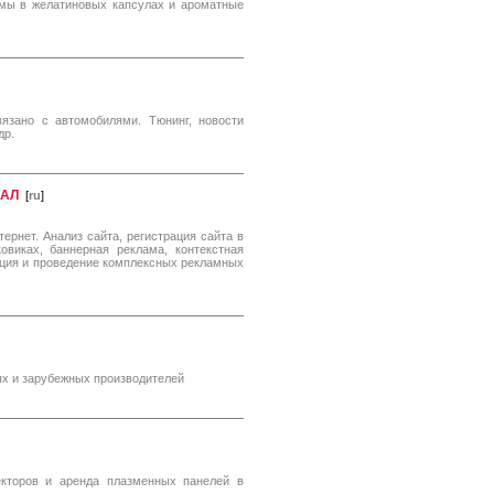
мы в желатиновых капсулах и ароматные
язано с автомобилями. Тюнинг, новости
др.
ЕАЛ
[
ru
]
тернет. Анализ сайта, регистрация сайта в
овиках, баннерная реклама, контекстная
зация и проведение комплексных рекламных
ых и зарубежных производителей
екторов и аренда плазменных панелей в