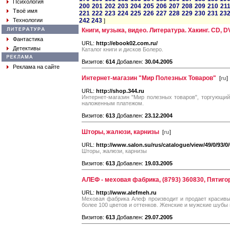
Психология
200
201
202
203
204
205
206
207
208
209
210
21
Твоё имя
221
222
223
224
225
226
227
228
229
230
231
23
Технологии
242
243
]
Книги, музыка, видео. Литература. Хакинг. CD, 
Фантастика
URL:
http://ebook02.com.ru/
Детективы
Каталог книги и дисков Болеро.
Визитов:
614
Добавлен:
30.04.2005
Реклама на сайте
Интернет-магазин "Мир Полезных Товаров"
[
ru
]
URL:
http://shop.344.ru
Интернет-магазин "Мир полезных товаров", торгующий
наложенным платежом.
Визитов:
613
Добавлен:
23.12.2004
Шторы, жалюзи, карнизы
[
ru
]
URL:
http://www.salon.su/rus/catalogue/view/49/0/93/0/0
Шторы, жалюзи, карнизы
Визитов:
613
Добавлен:
19.03.2005
АЛЕФ - меховая фабрика, (8793) 360830, Пятиго
URL:
http://www.alefmeh.ru
Меховая фабрика Алеф производит и продает красивые
более 100 цветов и оттенков. Женские и мужские шубы 
Визитов:
613
Добавлен:
29.07.2005