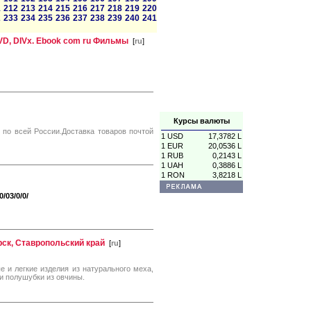
1
212
213
214
215
216
217
218
219
220
2
233
234
235
236
237
238
239
240
241
DVD, DIVx. Ebook com ru Фильмы
[
ru
]
Курсы валюты
 по всей России.Доставка товаров почтой
1 USD
17,3782 L
1 EUR
20,0536 L
1 RUB
0,2143 L
1 UAH
0,3886 L
1 RON
3,8218 L
/03/0/0/
рск, Ставропольский край
[
ru
]
 и легкие изделия из натурального меха,
и полушубки из овчины.