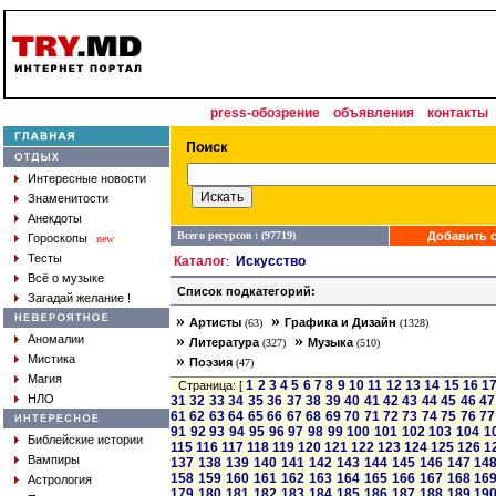
press-обозрение
объявления
контакты
Интересные новости
Знаменитости
Анекдоты
Всего ресурсов : (97719)
Добавить с
Гороскопы
new
Тесты
Каталог
Искусство
:
Всё о музыке
Список подкатегорий:
Загадай желание !
»
»
Артисты
Графика и Дизайн
(63)
(1328)
»
»
Аномалии
Литература
Музыка
(327)
(510)
»
Мистика
Поэзия
(47)
Магия
1
2
3
4
5
6
7
8
9
10
11
12
13
14
15
16
1
Страница: [
НЛО
31
32
33
34
35
36
37
38
39
40
41
42
43
44
45
46
47
61
62
63
64
65
66
67
68
69
70
71
72
73
74
75
76
77
91
92
93
94
95
96
97
98
99
100
101
102
103
104
1
Библейские истории
115
116
117
118
119
120
121
122
123
124
125
126
1
Вампиры
137
138
139
140
141
142
143
144
145
146
147
14
158
159
160
161
162
163
164
165
166
167
168
16
Астрология
179
180
181
182
183
184
185
186
187
188
189
19