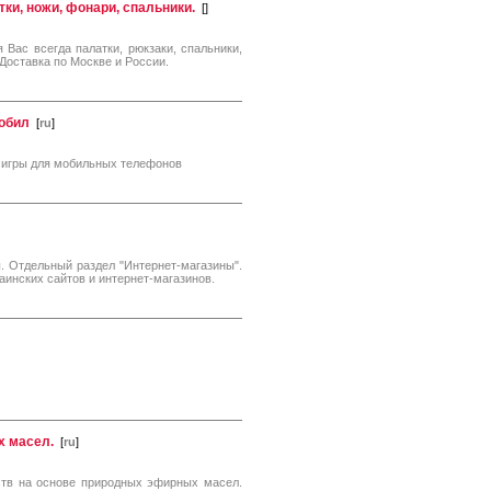
тки, ножи, фонари, спальники.
[
]
 Вас всегда палатки, рюкзаки, спальники,
 Доставка по Москве и России.
мобил
[
ru
]
a игры для мобильных телефонов
. Отдельный раздел "Интернет-магазины".
инских сайтов и интернет-магазинов.
х масел.
[
ru
]
ств на основе природных эфирных масел.