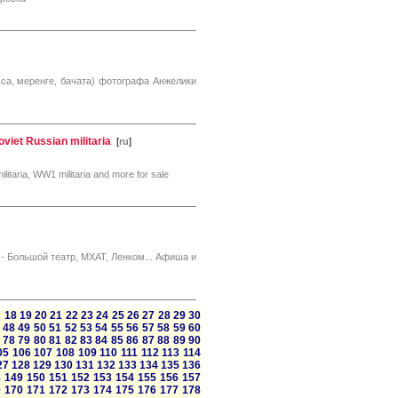
са, меренге, бачата) фотографа Анжелики
viet Russian militaria
[
ru
]
itaria, WW1 militaria and more for sale
 - Большой театр, МХАТ, Ленком... Афиша и
7
18
19
20
21
22
23
24
25
26
27
28
29
30
48
49
50
51
52
53
54
55
56
57
58
59
60
78
79
80
81
82
83
84
85
86
87
88
89
90
05
106
107
108
109
110
111
112
113
114
27
128
129
130
131
132
133
134
135
136
8
149
150
151
152
153
154
155
156
157
9
170
171
172
173
174
175
176
177
178