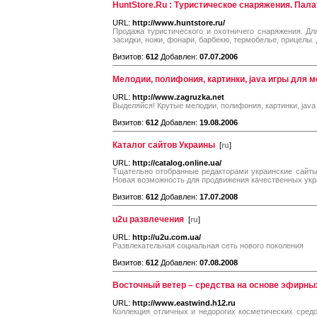
HuntStore.Ru : Туристическое снаряжения. Пала
URL:
http://www.huntstore.ru/
Продажа туристического и охотничего снаряжения. Для
засидки, ножи, фонари, барбекю, термобелье, прицелы.
Визитов:
612
Добавлен:
07.07.2006
Мелодии, полифония, картинки, java игры для 
URL:
http://www.zagruzka.net
Выделяйся! Крутые мелодии, полифония, картинки, jav
Визитов:
612
Добавлен:
19.08.2006
Каталог сайтов Украины
[
ru
]
URL:
http://catalog.online.ua/
Тщательно отобранные редакторами украинские сайты
Новая возможность для продвижения качественных укра
Визитов:
612
Добавлен:
17.07.2008
u2u развлечения
[
ru
]
URL:
http://u2u.com.ua/
Развлекательная социальная сеть нового поколения
Визитов:
612
Добавлен:
07.08.2008
Восточный ветер – средства на основе эфирны
URL:
http://www.eastwind.h12.ru
Коллекция отличных и недорогих косметических сред