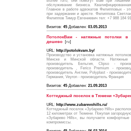
Более того, они помогут Вам при лишении
обслуживание бизнеса. Квалифицированн
Главное в работе адвокатов Филипповых - эт
при задержании и аресте. Филиппова Светла
Филиппов Тимур Евгениевич тел: +7 988 184 9
Визитов:
45
Добавлен:
03.05.2013
ПотолокВам - натяжные потолки в
дешево
[
ru
]
URL:
http://potolokvam.by/
Производство и установка натяжных потолков
Минске и Минской области. Натяжные 
производитель Бельгия, Clipso - прои
производитель , Ferico Premium - произво
производитель Англии, Polyplast - производит
Германия, Veyron - производитель Франция
Визитов:
45
Добавлен:
21.09.2013
Коттеджный поселок в Тюмени «Зубарев
URL:
http://www.zubarevohills.ru/
Коттеджный поселок «Зубарево Hills» располо
12 километрах от Тюмени. Покупая загородну
«Зубарево Hills», вы получаете комфортные
компромиссы.
Визитов:
45
Добавлен:
06.03.2014