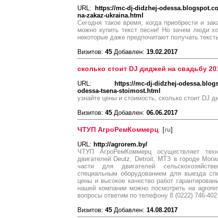
URL:
https://mc-dj-didzhej-odessa.blogspot.co
na-zakaz-ukraina.html
Сегодня такое время, когда приобрести и зак
можно купить текст песни! Но зачем люди хо
некоторые даже предпочитают получать тексты
Визитов:
45
Добавлен:
19.02.2017
сколько стоит DJ диджей на свадьбу 20
URL:
https://mc-dj-didzhej-odessa.blog
odessa-tsena-stoimost.html
узнайте цены и стоимость, сколько стоит DJ д
Визитов:
45
Добавлен:
06.06.2017
ЧТУП АгроРемКоммерц
[
ru
]
URL:
http://agrorem.by/
ЧТУП АгроРемКоммерц осуществляет техн
двигателей Deutz, Detroit, МТЗ в городе Мог
части для двигателей сельскохозяйст
специальным оборудованием для выезда спе
цены и высокое качество работ гарантирова
нашей компании можно посмотреть на agror
вопросы ответим по телефону 8 (0222) 746-402
Визитов:
45
Добавлен:
14.08.2017