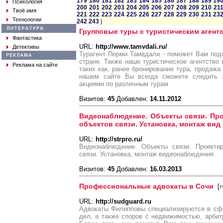
179
180
181
182
183
184
185
186
187
188
189
19
Психология
200
201
202
203
204
205
206
207
208
209
210
21
Твоё имя
221
222
223
224
225
226
227
228
229
230
231
23
Технологии
242
243
]
Групповые туры с туристическим агент
Фантастика
URL:
http://www.tamvdali.ru/
Детективы
Турагент Перми Тамвдали - поможет Вам под
стране. Также наше туристическое агентство 
Реклама на сайте
таких как, ранее бронирование тура, продажа
нашем сайте Вы всегда сможете следить 
акциями по различным турам
Визитов:
45
Добавлен:
14.11.2012
Видеонаблюдение. Объекты связи. Про
объектов связи. Установка, монтаж вид
URL:
http://strpro.ru/
Видеонаблюдение. Объекты связи. Проектир
связи. Установка, монтаж видеонаблюдения.
Визитов:
45
Добавлен:
16.03.2013
Профессиональные адвокаты в Сочи
[
r
URL:
http://sudguard.ru
Адвокаты Филипповы специализируются в сф
дел, а также споров с недвижимостью, арби