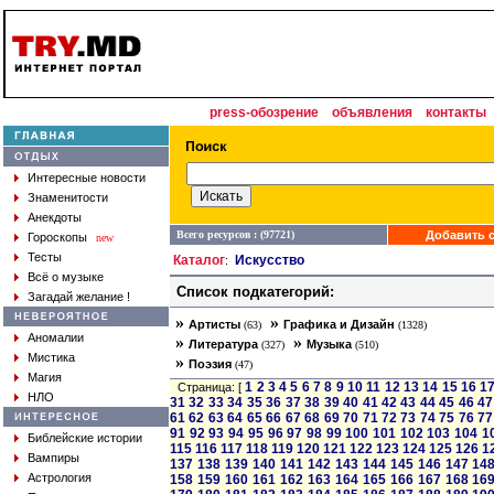
press-обозрение
объявления
контакты
Интересные новости
Знаменитости
Анекдоты
Всего ресурсов : (97721)
Добавить с
Гороскопы
new
Тесты
Каталог
Искусство
:
Всё о музыке
Список подкатегорий:
Загадай желание !
»
»
Артисты
Графика и Дизайн
(63)
(1328)
Аномалии
»
»
Литература
Музыка
(327)
(510)
Мистика
»
Поэзия
(47)
Магия
1
2
3
4
5
6
7
8
9
10
11
12
13
14
15
16
1
Страница: [
НЛО
31
32
33
34
35
36
37
38
39
40
41
42
43
44
45
46
47
61
62
63
64
65
66
67
68
69
70
71
72
73
74
75
76
77
91
92
93
94
95
96
97
98
99
100
101
102
103
104
1
Библейские истории
115
116
117
118
119
120
121
122
123
124
125
126
1
Вампиры
137
138
139
140
141
142
143
144
145
146
147
14
Астрология
158
159
160
161
162
163
164
165
166
167
168
16