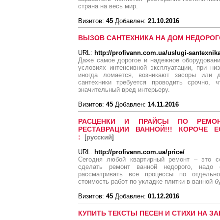
страна на весь мир.
Визитов:
45
Добавлен:
21.10.2016
ВЫЗОВ САНТЕХНИКА НА ДОМ НЕДОРОГ
URL:
http://profivann.com.ua/uslugi-santexnika
Даже самое дорогое и надежное оборудовани
условиях интенсивной эксплуатации, при ни
иногда ломается, возникают засоры или 
сантехники требуется проводить срочно, 
значительный вред интерьеру.
Визитов:
45
Добавлен:
14.11.2016
РАСЦЕНКИ И ПРАЙСЫ ПО РЕМО
РЕСТАВРАЦИИ ВАННОЙ!!! КОРОЧЕ 
:
[
русский
]
URL:
http://profivann.com.ua/price/
Сегодня любой квартирный ремонт – это се
сделать ремонт ванной недорого, надо 
рассматривать все процессы по отдельно
стоимость работ по укладке плитки в ванной 
Визитов:
45
Добавлен:
01.12.2016
КУПИТЬ ТЕКСТЫ ПЕСЕН И СТИХИ НА ЗАК