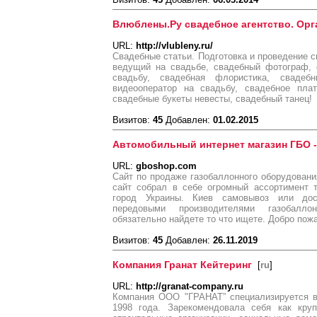
Влюблены.Ру свадебное агентство. Орг
URL:
http://vlubleny.ru/
Свадебные статьи. Подготовка и проведение с
ведущий на свадьбе, свадебный фотограф, 
свадьбу, свадебная флористика, свадеб
видеооператор на свадьбу, свадебное пла
свадебные букеты невесты, свадебный танец!
Визитов:
45
Добавлен:
01.02.2015
Автомобильный интернет магазин ГБО 
URL:
gboshop.com
Сайт по продаже газобаллонного оборудован
сайт собрал в себе огромный ассортимент 
город Украины. Киев самовывоз или до
передовыми производителями газобалл
обязательно найдете то что ищете. Добро пожа
Визитов:
45
Добавлен:
26.11.2019
Компания Гранат Кейтеринг
[
ru
]
URL:
http://granat-company.ru
Компания ООО "ГРАНАТ” специализируется в
1998 года. Зарекомендовала себя как кру