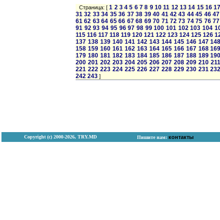
1
2
3
4
5
6
7
8
9
10
11
12
13
14
15
16
1
Страница: [
31
32
33
34
35
36
37
38
39
40
41
42
43
44
45
46
47
61
62
63
64
65
66
67
68
69
70
71
72
73
74
75
76
77
91
92
93
94
95
96
97
98
99
100
101
102
103
104
1
115
116
117
118
119
120
121
122
123
124
125
126
1
137
138
139
140
141
142
143
144
145
146
147
14
158
159
160
161
162
163
164
165
166
167
168
16
179
180
181
182
183
184
185
186
187
188
189
19
200
201
202
203
204
205
206
207
208
209
210
21
221
222
223
224
225
226
227
228
229
230
231
23
242
243
]
Copyright (с) 2000-2026, TRY.MD
контакты
Пишите нам: