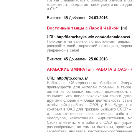
Группа специалистов с большим опытом в об
маркетинга, предлагает свои услуги по созда
и СНГ.
Визитов:
45
Добавлен:
24.03.2016
Восточные танцы с Ларой Чайкой
[
ru
]
URL:
http://larachayka.wix.com/orientaldance/
Приходите на занятия по восточным танцам.
раскройте свой творческий потенциал, укреп
уверенной в себе!
Визитов:
45
Добавлен:
25.06.2016
АРАБСКИЕ ЭМИРАТЫ - РАБОТА В ОАЭ - 
URL:
http://jtp.com.ua/
Работа в Объединенных Арабских Эмира
преимуществ для жителей Украины, а также
одним из основных является возможность п
означает, что после заключения такого дог
другими словами – Ваша деятельность стане
чтобы найти работу в ОАЭ, у Вас будут ты
контракт в ОАЭ для граждан бывшего СССР –
и, соответственно, перспективная работа
белорусов, казахстанцев, кыргызстанцев, 
Стоит отметить, что работа в ОАЭ для укра
разнообразные, но самым быстрым, простым
заработать является ресторанно-гостиничны