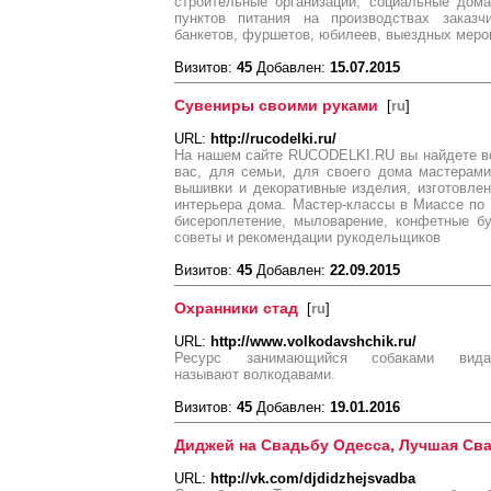
строительные организации, социальные дома
пунктов питания на производствах заказч
банкетов, фуршетов, юбилеев, выездных меро
Визитов:
45
Добавлен:
15.07.2015
Сувениры своими руками
[
ru
]
URL:
http://rucodelki.ru/
На нашем сайте RUCODELKI.RU вы найдете вс
вас, для семьи, для своего дома мастерами
вышивки и декоративные изделия, изготовле
интерьера дома. Мастер-классы в Миассе по
бисероплетение, мыловарение, конфетные бу
советы и рекомендации рукодельщиков
Визитов:
45
Добавлен:
22.09.2015
Охранники стад
[
ru
]
URL:
http://www.volkodavshchik.ru/
Ресурс занимающийся собаками вид
называют волкодавами.
Визитов:
45
Добавлен:
19.01.2016
Диджей на Свадьбу Одесса, Лучшая Сва
URL:
http://vk.com/djdidzhejsvadba