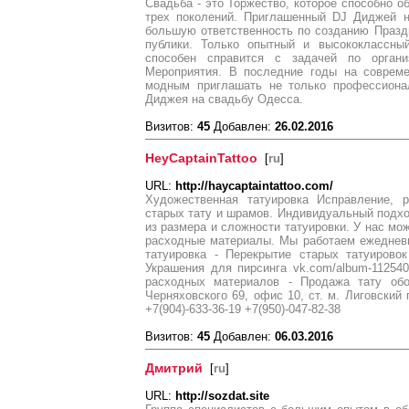
Свадьба - это Торжество, которое способно 
трех поколений. Приглашенный DJ Диджей н
большую ответственность по созданию Празд
публики. Только опытный и высококлассны
способен справится с задачей по органи
Мероприятия. В последние годы на соврем
модным приглашать не только профессиона
Диджея на свадьбу Одесса.
Визитов:
45
Добавлен:
26.02.2016
HeyCaptainTattoo
[
ru
]
URL:
http://haycaptaintattoo.com/
Художественная татуировка Исправление, р
старых тату и шрамов. Индивидуальный подхо
из размера и сложности татуировки. У нас мо
расходные материалы. Мы работаем ежедневн
татуировка - Перекрытие старых татуировок
Украшения для пирсинга vk.com/album-11254
расходных материалов - Продажа тату об
Черняховского 69, офис 10, ст. м. Лиговский
+7(904)-633-36-19 +7(950)-047-82-38
Визитов:
45
Добавлен:
06.03.2016
Дмитрий
[
ru
]
URL:
http://sozdat.site