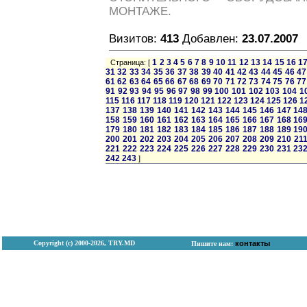
МОНТАЖЕ.
Визитов:
413
Добавлен:
23.07.2007
1
2
3
4
5
6
7
8
9
10
11
12
13
14
15
16
1
Страница: [
31
32
33
34
35
36
37
38
39
40
41
42
43
44
45
46
47
61
62
63
64
65
66
67
68
69
70
71
72
73
74
75
76
77
91
92
93
94
95
96
97
98
99
100
101
102
103
104
1
115
116
117
118
119
120
121
122
123
124
125
126
1
137
138
139
140
141
142
143
144
145
146
147
14
158
159
160
161
162
163
164
165
166
167
168
16
179
180
181
182
183
184
185
186
187
188
189
19
200
201
202
203
204
205
206
207
208
209
210
21
221
222
223
224
225
226
227
228
229
230
231
23
242
243
]
Copyright (с) 2000-2026, TRY.MD
контакты
Пишите нам: