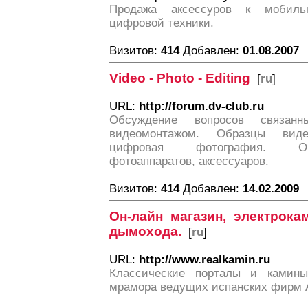
Продажа аксессуров к мобиль
цифровой техники.
Визитов:
414
Добавлен:
01.08.2007
Video - Photo - Editing
[
ru
]
URL:
http://forum.dv-club.ru
Обсуждение вопросов связан
видеомонтажом. Образцы видео
цифровая фотография. Об
фотоаппаратов, аксессуаров.
Визитов:
414
Добавлен:
14.02.2009
Он-лайн магазин, электрока
дымохода.
[
ru
]
URL:
http://www.realkamin.ru
Классические порталы и камин
мрамора ведущих испанских фирм Ar