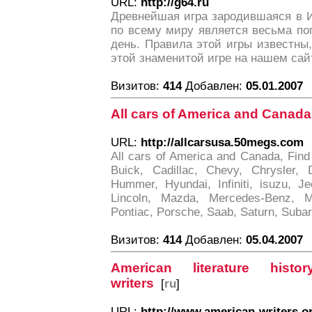
URL:
http://g64.ru
Древнейшая игра зародившаяся в 
по всему миру является весьма по
день. Правила этой игры известны,
этой знаменитой игре на нашем сай
Визитов:
414
Добавлен:
05.01.2007
All cars of America and Canada,
URL:
http://allcarsusa.50megs.com
All cars of America and Canada, Find
Buick, Cadillac, Chevy, Chrysler
Hummer, Hyundai, Infiniti, isuzu, J
Lincoln, Mazda, Mercedes-Benz, Me
Pontiac, Porsche, Saab, Saturn, Subar
Визитов:
414
Добавлен:
05.04.2007
American literature hist
writers
[
ru
]
URL:
http://www.american-writers.o