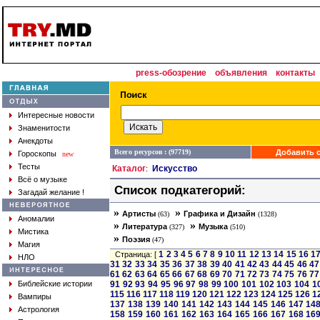
press-обозрение
объявления
контакты
Интересные новости
Знаменитости
Анекдоты
Всего ресурсов : (97719)
Добавить с
Гороскопы
new
Тесты
Каталог
Искусство
:
Всё о музыке
Список подкатегорий:
Загадай желание !
»
»
Артисты
Графика и Дизайн
(63)
(1328)
Аномалии
»
»
Литература
Музыка
(327)
(510)
Мистика
»
Поэзия
(47)
Магия
1
2
3
4
5
6
7
8
9
10
11
12
13
14
15
16
1
Страница: [
НЛО
31
32
33
34
35
36
37
38
39
40
41
42
43
44
45
46
47
61
62
63
64
65
66
67
68
69
70
71
72
73
74
75
76
77
Библейские истории
91
92
93
94
95
96
97
98
99
100
101
102
103
104
1
115
116
117
118
119
120
121
122
123
124
125
126
1
Вампиры
137
138
139
140
141
142
143
144
145
146
147
14
Астрология
158
159
160
161
162
163
164
165
166
167
168
16