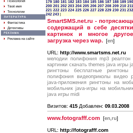
Психология
179
180
181
182
183
184
185
186
187
188
189
19
200
201
202
203
204
205
206
207
208
209
210
21
Твоё имя
221
222
223
224
225
226
227
228
229
230
231
23
Технологии
242
243
]
SmartSMS.net.ru - потрясающ
Фантастика
содержащий в себе десятки
Детективы
картинок и многое друго
Реклама на сайте
загрузка через wap.
[
en
]
URL:
http://www.smartsms.net.ru
мелодии полифония mp3 реалтон р
картинки скачать themes java игры j
рингтоны бесплатные рингтоны
полифония видеоприколы видео 
java-приложения рингтоны на моб
мобильник java-игры на мобильни
java игры midi
Визитов:
415
Добавлен:
09.03.2008
www.fotografff.com
[
en,ru
]
URL:
http://fotografff.com