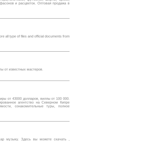
 фасонов и расцветок. Оптовая продажа в
re all type of files and official documents from
ты от известных мастеров.
ры от 43000 долларов, виллы от 100 000.
ированное агентство на Северном Кипре
мости, ознакомительные туры, полное
Rap музыку. Здесь вы можете скачать ,