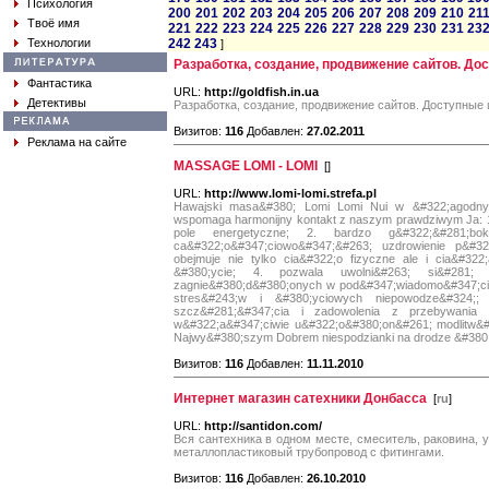
Психология
200
201
202
203
204
205
206
207
208
209
210
21
Твоё имя
221
222
223
224
225
226
227
228
229
230
231
23
Технологии
242
243
]
Разработка, создание, продвижение сайтов. До
Фантастика
URL:
http://goldfish.in.ua
Детективы
Разработка, создание, продвижение сайтов. Доступные 
Визитов:
116
Добавлен:
27.02.2011
Реклама на сайте
MASSAGE LOMI - LOMI
[
]
URL:
http://www.lomi-lomi.strefa.pl
Hawajski masa&#380; Lomi Lomi Nui w &#322;agodn
wspomaga harmonijny kontakt z naszym prawdziwym Ja: 1. 
pole energetyczne; 2. bardzo g&#322;&#281;bo
ca&#322;o&#347;ciowo&#347;&#263; uzdrowienie p&#
obejmuje nie tylko cia&#322;o fizyczne ale i cia&#322
&#380;ycie; 4. pozwala uwolni&#263; si&#281; 
zagnie&#380;d&#380;onych w pod&#347;wiadomo&#347;ci 
stres&#243;w i &#380;yciowych niepowodze&#324;;
szcz&#281;&#347;cia i zadowolenia z przebywania
w&#322;a&#347;ciwie u&#322;o&#380;on&#261; modlitw&
Najwy&#380;szym Dobrem niespodzianki na drodze &#380;
Визитов:
116
Добавлен:
11.11.2010
Интернет магазин сатехники Донбасса
[
ru
]
URL:
http://santidon.com/
Вся сантехника в одном месте, смеситель, раковина, у
металлопластиковый трубопровод с фитингами.
Визитов:
116
Добавлен:
26.10.2010