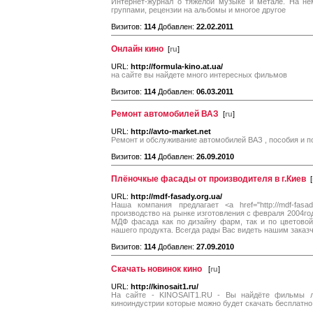
Интернет-журнал о тяжелой музыке и метале. На не
группами, рецензии на альбомы и многое другое
Визитов:
114
Добавлен:
22.02.2011
Онлайн кино
[
ru
]
URL:
http://formula-kino.at.ua/
на сайте вы найдете много интересных фильмов
Визитов:
114
Добавлен:
06.03.2011
Ремонт автомобилей ВАЗ
[
ru
]
URL:
http://avto-market.net
Ремонт и обслуживание автомобилей ВАЗ , пособия и по
Визитов:
114
Добавлен:
26.09.2010
Плёночкые фасады от производителя в г.Киев
[
URL:
http://mdf-fasady.org.ua/
Наша компания предлагает <a href="http://mdf-fasa
производство на рынке изготовления с февраля 2004го
МДФ фасада как по дизайну фарм, так и по цветовой
нашего продукта. Всегда рады Вас видеть нашим заказч
Визитов:
114
Добавлен:
27.09.2010
Скачать новинок кино
[
ru
]
URL:
http://kinosait1.ru/
На сайте - KINOSAIT1.RU - Вы найдёте фильмы л
киноиндустрии которые можно будет скачать бесплатно