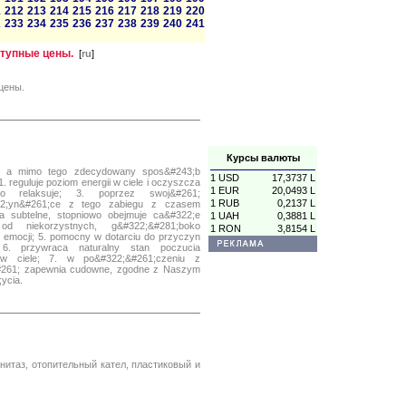
1
212
213
214
215
216
217
218
219
220
2
233
234
235
236
237
238
239
240
241
ступные цены.
[
ru
]
цены.
Курсы валюты
y a mimo tego zdecydowany spos&#243;b
1 USD
17,3737 L
reguluje poziom energii w ciele i oczyszcza
1 EUR
20,0493 L
ko relaksuje; 3. poprzez swoj&#261;
1 RUB
0,2137 L
322;yn&#261;ce z tego zabiegu z czasem
;a subtelne, stopniowo obejmuje ca&#322;e
1 UAH
0,3881 L
od niekorzystnych, g&#322;&#281;boko
1 RON
3,8154 L
emocji; 5. pomocny w dotarciu do przyczyn
 6. przywraca naturalny stan poczucia
 w ciele; 7. w po&#322;&#261;czeniu z
#261; zapewnia cudowne, zgodne z Naszym
ycia.
нитаз, отопительный кател, пластиковый и