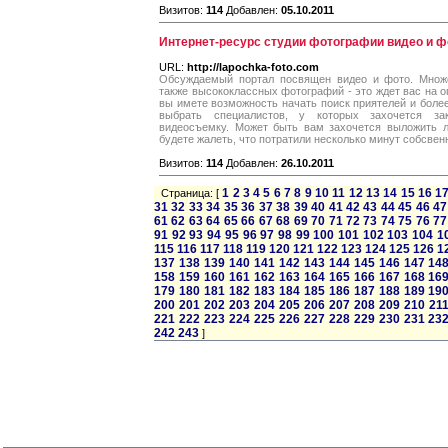
Визитов:
114
Добавлен:
05.10.2011
Интернет-ресурс студии фотографии видео и ф
URL:
http://lapochka-foto.com
Обсуждаемый портал посвящен видео и фото. Множе
также высококлассных фотографий - это ждет вас на 
вы имете возможность начать поиск приятелей и более
выбрать специалистов, у которых захочется за
видеосъемку. Может быть вам захочется выложить л
будете жалеть, что потратили несколько минут собсвен
Визитов:
114
Добавлен:
26.10.2011
1
2
3
4
5
6
7
8
9
10
11
12
13
14
15
16
1
Страница: [
31
32
33
34
35
36
37
38
39
40
41
42
43
44
45
46
47
61
62
63
64
65
66
67
68
69
70
71
72
73
74
75
76
77
91
92
93
94
95
96
97
98
99
100
101
102
103
104
1
115
116
117
118
119
120
121
122
123
124
125
126
1
137
138
139
140
141
142
143
144
145
146
147
14
158
159
160
161
162
163
164
165
166
167
168
16
179
180
181
182
183
184
185
186
187
188
189
19
200
201
202
203
204
205
206
207
208
209
210
21
221
222
223
224
225
226
227
228
229
230
231
23
242
243
]