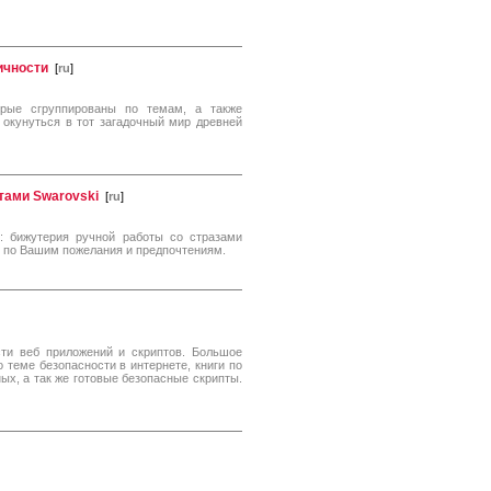
ичности
[
ru
]
орые сгруппированы по темам, а также
 окунуться в тот загадочный мир древней
тами Swarovski
[
ru
]
: бижутерия ручной работы со стразами
з, по Вашим пожелания и предпочтениям.
ости веб приложений и скриптов. Большое
о теме безопасности в интернете, книги по
ых, а так же готовые безопасные скрипты.