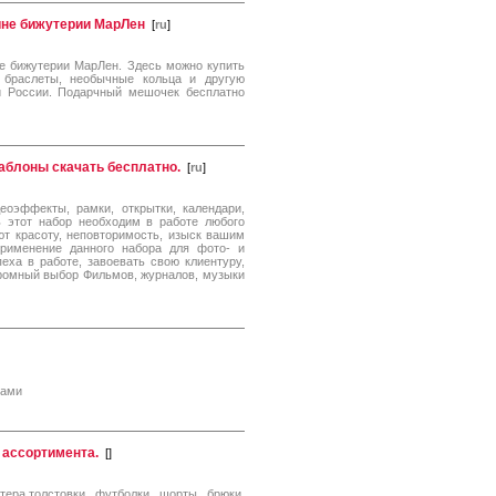
ине бижутерии МарЛен
[
ru
]
не бижутерии МарЛен. Здесь можно купить
 браслеты, необычные кольца и другую
й России. Подарчный мешочек бесплатно
аблоны скачать бесплатно.
[
ru
]
деоэффекты, рамки, открытки, календари,
 этот набор необходим в работе любого
ют красоту, неповторимость, изыск вашим
рименение данного набора для фото- и
ха в работе, завоевать свою клиентуру,
громный выбор Фильмов, журналов, музыки
лами
 ассортимента.
[
]
тера,толстовки, футболки, шорты, брюки,