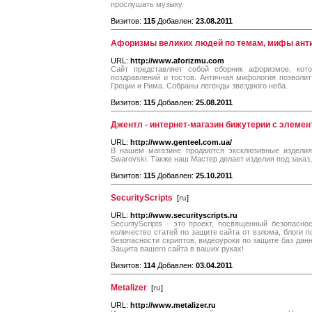
прослушать музыку.
Визитов:
115
Добавлен:
23.08.2011
Афоризмы великих людей по темам, мифы ант
URL:
http://www.aforizmu.com
Сайт представляет собой сборник афоризмов, кот
поздравлений и тостов. Античная мифология позволит
Греции и Рима. Собраны легенды звездного неба.
Визитов:
115
Добавлен:
25.08.2011
Джентл - интернет-магазин бижутерии с элемен
URL:
http://www.genteel.com.ua/
В нашем магазине продаются эксклюзивные изделия
Swarovski. Также наш Мастер делает изделия под зака
Визитов:
115
Добавлен:
25.10.2011
SecurityScripts
[
ru
]
URL:
http://www.securityscripts.ru
SecurityScripts - это проект, посвященный безопасн
количество статей по защите сайта от взлома, блоги п
безопасности скриптов, видеоуроки по защите баз данн
Защита вашего сайта в ваших руках!
Визитов:
114
Добавлен:
03.04.2011
Metalizer
[
ru
]
URL:
http://www.metalizer.ru