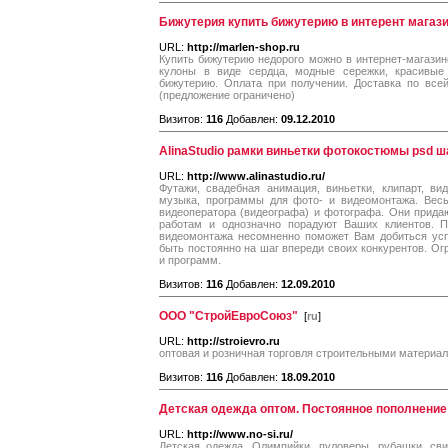
Бижутерия купить бижутерию в интерент магаз
URL:
http://marlen-shop.ru
Купить бижутерию недорого можно в интернет-магази
кулоны в виде сердца, модные сережки, красивые
бижутерию. Оплата при получении. Доставка по все
(предложение ограничено)
Визитов:
116
Добавлен:
09.12.2010
AlinaStudio рамки виньетки фотокостюмы psd ш
URL:
http://www.alinastudio.ru/
Футажи, свадебная анимация, виньетки, клипарт, ви
музыка, программы для фото- и видеомонтажа. Весь
видеоператора (видеографа) и фотографа. Они прида
работам и однозначно порадуют Ваших клиентов. П
видеомонтажа несомненно поможет Вам добиться успе
быть постоянно на шаг впереди своих конкурентов. О
и программ.
Визитов:
116
Добавлен:
12.09.2010
ООО "СтройЕвроСоюз"
[
ru
]
URL:
http://stroievro.ru
оптовая и розничная торговля строительными материа
Визитов:
116
Добавлен:
18.09.2010
Детская одежда оптом. Постоянное пополнение
URL:
http://www.no-si.ru/
Детская одежда. Олимпийки, пуловеры, рубашки, сви