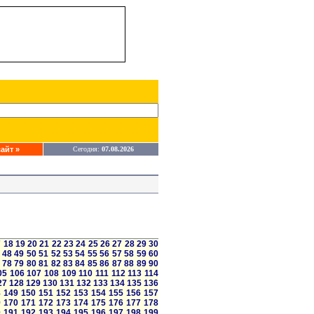
айт »
Сегодня:
07.08.2026
7
18
19
20
21
22
23
24
25
26
27
28
29
30
48
49
50
51
52
53
54
55
56
57
58
59
60
78
79
80
81
82
83
84
85
86
87
88
89
90
05
106
107
108
109
110
111
112
113
114
27
128
129
130
131
132
133
134
135
136
8
149
150
151
152
153
154
155
156
157
9
170
171
172
173
174
175
176
177
178
0
191
192
193
194
195
196
197
198
199