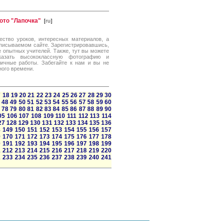
ото "Лапочка"
[
ru
]
ство уроков, интересных материалов, а
описываемом сайте. Зарегистрировавшись,
 опытных учителей. Также, тут вы можете
казать высококлассную фотографию и
ичные работы. Забегайте к нам и вы не
ного времени.
7
18
19
20
21
22
23
24
25
26
27
28
29
30
48
49
50
51
52
53
54
55
56
57
58
59
60
78
79
80
81
82
83
84
85
86
87
88
89
90
05
106
107
108
109
110
111
112
113
114
27
128
129
130
131
132
133
134
135
136
8
149
150
151
152
153
154
155
156
157
9
170
171
172
173
174
175
176
177
178
0
191
192
193
194
195
196
197
198
199
1
212
213
214
215
216
217
218
219
220
2
233
234
235
236
237
238
239
240
241