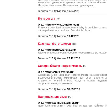
водолазки, джемпера, джинсы, жилеты. Многообразие
Интернет-магазине. Низкие и выгодные цены.
Визитов:
116
Добавлен:
16.04.2011
file recovery
[
en
]
URL:
http://www.001micron.com
Freeware download data recovery utility is proficient to resto
damaged memory card with few simple clicks.
Визитов:
116
Добавлен:
19.12.2011
Красивая фотогалерея
[
ru
]
URL:
http://picture.forsite.org/
Красивая фотогалерея, сборник невероятных фоторабо
Визитов:
115
Добавлен:
27.12.2010
Северный Кипр недвижимость
[
ru
]
URL:
http://estate-cyprus.ru/
Северный Кипр –дешёвая недвижимость на море:кварти
Безвизовый въезд, иммиграция для всех. Зарегистр
Алаенс – полный спектр услуг в сфере недвижи
сопровождение документов.
Визитов:
115
Добавлен:
30.09.2010
Rap-music.tom-sk.ru
[
ru
]
URL:
http://rap-music.tom-sk.ru/
Rap-music.tom-sk.ru - Это портал где вы найдёте 