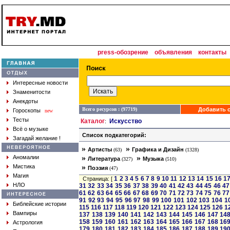
press-обозрение
объявления
контакты
Интересные новости
Знаменитости
Анекдоты
Всего ресурсов : (97719)
Добавить с
Гороскопы
new
Тесты
Каталог
Искусство
:
Всё о музыке
Список подкатегорий:
Загадай желание !
»
»
Артисты
Графика и Дизайн
(63)
(1328)
»
»
Аномалии
Литература
Музыка
(327)
(510)
»
Мистика
Поэзия
(47)
Магия
1
2
3
4
5
6
7
8
9
10
11
12
13
14
15
16
1
Страница: [
НЛО
31
32
33
34
35
36
37
38
39
40
41
42
43
44
45
46
47
61
62
63
64
65
66
67
68
69
70
71
72
73
74
75
76
77
91
92
93
94
95
96
97
98
99
100
101
102
103
104
1
Библейские истории
115
116
117
118
119
120
121
122
123
124
125
126
1
Вампиры
137
138
139
140
141
142
143
144
145
146
147
14
158
159
160
161
162
163
164
165
166
167
168
16
Астрология
179
180
181
182
183
184
185
186
187
188
189
19