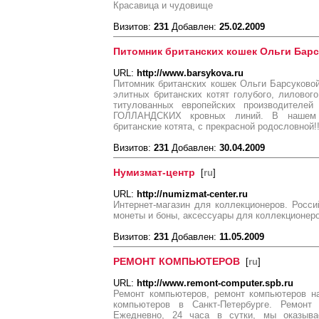
Красавица и чудовище
Визитов:
231
Добавлен:
25.02.2009
Питомник британских кошек Ольги Бар
URL:
http://www.barsykova.ru
Питомник британских кошек Ольги Барсуковой 
элитных британских котят голубого, лилового
титулованных европейских производите
ГОЛЛАНДСКИХ кровных линий. В нашем п
британские котята, с прекрасной родословной!!
Визитов:
231
Добавлен:
30.04.2009
Нумизмат-центр
[
ru
]
URL:
http://numizmat-center.ru
Интернет-магазин для коллекционеров. Росс
монеты и боны, аксессуары для коллекционеро
Визитов:
231
Добавлен:
11.05.2009
РЕМОНТ КОМПЬЮТЕРОВ
[
ru
]
URL:
http://www.remont-computer.spb.ru
Ремонт компьютеров, ремонт компьютеров н
компьютеров в Санкт-Петербурге. Ремонт 
Ежедневно, 24 часа в сутки, мы оказыв