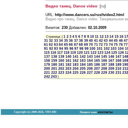
Видео танец. Dance video
[
ru
]
URL:
http://www.dancers.su/rus/tvideo2.html
Видео про танец. Dance video. Танцевальное в
Визитов:
230
Добавлен:
02.10.2009
1
2
3
4
5
6
7
8
9
10
11
12
13
14
15
16
1
Страница: [
31
32
33
34
35
36
37
38
39
40
41
42
43
44
45
46
47
61
62
63
64
65
66
67
68
69
70
71
72
73
74
75
76
77
91
92
93
94
95
96
97
98
99
100
101
102
103
104
1
115
116
117
118
119
120
121
122
123
124
125
126
1
137
138
139
140
141
142
143
144
145
146
147
14
158
159
160
161
162
163
164
165
166
167
168
16
179
180
181
182
183
184
185
186
187
188
189
19
200
201
202
203
204
205
206
207
208
209
210
21
221
222
223
224
225
226
227
228
229
230
231
23
242
243
]
Copyright (с) 2000-2026, TRY.MD
контакты
Пишите нам: