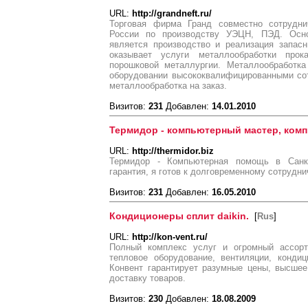
URL:
http://grandneft.ru/
Торговая фирма Гранд совместно сотрудни
России по производству УЭЦН, ПЭД. Осн
является производство и реализация запас
оказывает услуги металлообработки прок
порошковой металлургии. Металлообработк
оборудовании высококвалифицированными со
металлообработка на заказ.
Визитов:
231
Добавлен:
14.01.2010
Термидор - компьютерный мастер, ком
URL:
http://thermidor.biz
Термидор - Компьютерная помощь в Санкт-
гарантия, я готов к долговременному сотрудни
Визитов:
231
Добавлен:
16.05.2010
Кондиционеры сплит daikin.
[
Rus
]
URL:
http://kon-vent.ru/
Полный комплекс услуг и огромный ассорт
тепловое оборудование, вентиляции, конди
Конвент гарантирует разумные цены, высшее
доставку товаров.
Визитов:
230
Добавлен:
18.08.2009