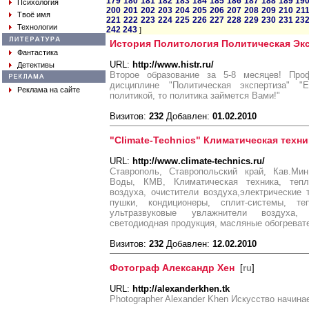
179
180
181
182
183
184
185
186
187
188
189
19
Психология
200
201
202
203
204
205
206
207
208
209
210
21
Твоё имя
221
222
223
224
225
226
227
228
229
230
231
23
Технологии
242
243
]
История Политология Политическая Эк
Фантастика
URL:
http://www.histr.ru/
Детективы
Второе образование за 5-8 месяцев! Проф
дисциплине "Политическая экспертиза" 
Реклама на сайте
политикой, то политика займется Вами!"
Визитов:
232
Добавлен:
01.02.2010
"Climate-Technics" Климатическая техн
URL:
http://www.climate-technics.ru/
Ставрополь, Ставропольский край, Кав.Мин
Воды, КМВ, Климатическая техника, тепл
воздуха, очистители воздуха,электрические
пушки, кондиционеры, сплит-системы, т
ультразвуковые увлажнители воздуха, 
светодиодная продукция, масляные обогреват
Визитов:
232
Добавлен:
12.02.2010
Фотограф Александр Хен
[
ru
]
URL:
http://alexanderkhen.tk
Photographer Alexander Khen Искусство начинае