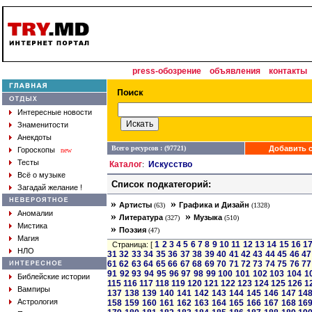
press-обозрение
объявления
контакты
Интересные новости
Знаменитости
Анекдоты
Всего ресурсов : (97721)
Добавить с
Гороскопы
new
Тесты
Каталог
Искусство
:
Всё о музыке
Список подкатегорий:
Загадай желание !
»
»
Артисты
Графика и Дизайн
(63)
(1328)
Аномалии
»
»
Литература
Музыка
(327)
(510)
Мистика
»
Поэзия
(47)
Магия
1
2
3
4
5
6
7
8
9
10
11
12
13
14
15
16
1
Страница: [
НЛО
31
32
33
34
35
36
37
38
39
40
41
42
43
44
45
46
47
61
62
63
64
65
66
67
68
69
70
71
72
73
74
75
76
77
91
92
93
94
95
96
97
98
99
100
101
102
103
104
1
Библейские истории
115
116
117
118
119
120
121
122
123
124
125
126
1
Вампиры
137
138
139
140
141
142
143
144
145
146
147
14
Астрология
158
159
160
161
162
163
164
165
166
167
168
16