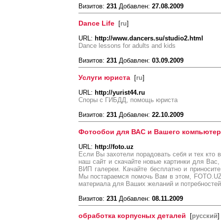
Визитов:
231
Добавлен:
27.08.2009
Dance Life
[
ru
]
URL:
http://www.dancers.su/studio2.html
Dance lessons for adults and kids
Визитов:
231
Добавлен:
03.09.2009
Услуги юриста
[
ru
]
URL:
http://yurist44.ru
Споры с ГИБДД, помощь юриста
Визитов:
231
Добавлен:
22.10.2009
Фотообои для ВАС и Вашего компьютер
URL:
http://foto.uz
Если Вы захотели порадовать себя и тех кто в
наш сайт и скачайте новые картинки для Вас,
ВИП галереи. Качайте бесплатно и приносит
Мы постараемся помочь Вам в этом, FOTO.UZ
материала для Ваших желаний и потребностей
Визитов:
231
Добавлен:
08.11.2009
обработка корпусных деталей
[
русский
]