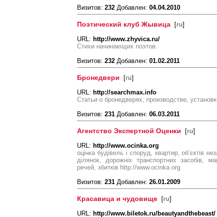
Визитов:
232
Добавлен:
04.04.2010
Поэтический клуб Жывица
[
ru
]
URL:
http://www.zhyvica.ru/
Стихи начинающих поэтов.
Визитов:
232
Добавлен:
01.02.2011
Бронедвери
[
ru
]
URL:
http://searchmax.info
Статьи о бронедверях, производстве, установк
Визитов:
231
Добавлен:
06.03.2011
Агентство Экспертной Оценки
[
ru
]
URL:
http://www.ocinka.org
оцінка будівель і споруд, квартир, об’єктів н
ділянок, дорожніх транспортних засобів, м
речей, збитків http://www.ocinka.org
Визитов:
231
Добавлен:
26.01.2009
Красавица и чудовище
[
ru
]
URL:
http://www.biletok.ru/beautyandthebeast/