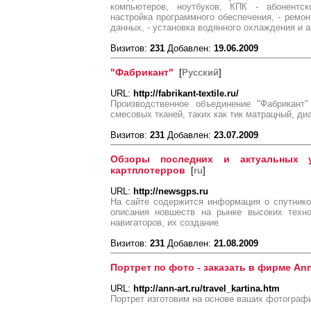
компьютеров, ноутбуков, КПК - абонентск
настройка программного обеспечения, - ремон
данных, - установка водянного охлаждения и 
Визитов:
231
Добавлен:
19.06.2009
"Фабрикант"
[
Русский
]
URL:
http://fabrikant-textile.ru/
Производственное объединение "Фабрикант"
смесовых тканей, таких как тик матрацный, ди
Визитов:
231
Добавлен:
23.07.2009
Обзоры последних и актуальных у
картплотерров
[
ru
]
URL:
http://newsgps.ru
На сайте содержится информация о спутник
описания новшеств на рынке высоких техн
навигаторов, их создание
Визитов:
231
Добавлен:
21.08.2009
Портрет по фото - заказать в фирме Ann
URL:
http://ann-art.ru/travel_kartina.htm
Портрет изготовим на основе ваших фотографи