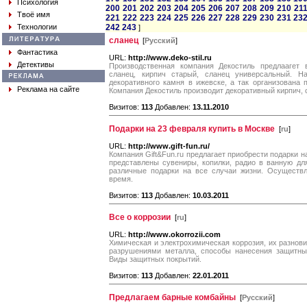
Психология
200
201
202
203
204
205
206
207
208
209
210
21
Твоё имя
221
222
223
224
225
226
227
228
229
230
231
23
Технологии
242
243
]
сланец
[
Русский
]
Фантастика
URL:
http://www.deko-stil.ru
Детективы
Производственная компания Декостиль предлаагет
сланец, кирпич старый, сланец универсальный. Н
декоративного камня в ижевске, а так организована 
Реклама на сайте
Компания Декостиль производит декоративный кирпич, 
Визитов:
113
Добавлен:
13.11.2010
Подарки на 23 февраля купить в Москве
[
ru
]
URL:
http://www.gift-fun.ru/
Компания Gift&Fun.ru предлагает приобрести подарки 
представлены сувениры, копилки, радио в ванную дл
различные подарки на все случаи жизни. Осуществл
время.
Визитов:
113
Добавлен:
10.03.2011
Все о коррозии
[
ru
]
URL:
http://www.okorrozii.com
Химическая и электрохимическая коррозия, их разнов
разрушениями металла, способы нанесения защитных
Виды защитных покрытий.
Визитов:
113
Добавлен:
22.01.2011
Предлагаем барные комбайны
[
Русский
]