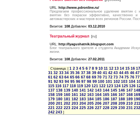
URL:
http://www.pdronline.ru/
Предлагаем профессиональное удаление вмятин с и
вмятин без покраски эффективно, качественно и
автомастерских и мастеров всех регионов России. Пос
Визитов:
108
Добавлен:
03.12.2010
Театральный журнал
[
ru
]
URL:
http://lyagushatnik.blogspot.com
Блог театрального зрителя и студента Академии Иску
жизни.
Визитов:
108
Добавлен:
27.02.2011
1
2
3
4
5
6
7
8
9
10
11
12
13
14
15
16
1
Страница: [
31
32
33
34
35
36
37
38
39
40
41
42
43
44
45
46
47
61
62
63
64
65
66
67
68
69
70
71
72
73
74
75
76
77
91
92
93
94
95
96
97
98
99
100
101
102
103
104
1
115
116
117
118
119
120
121
122
123
124
125
126
1
137
138
139
140
141
142
143
144
145
146
147
14
158
159
160
161
162
163
164
165
166
167
168
16
179
180
181
182
183
184
185
186
187
188
189
19
200
201
202
203
204
205
206
207
208
209
210
21
221
222
223
224
225
226
227
228
229
230
231
23
242
243
]