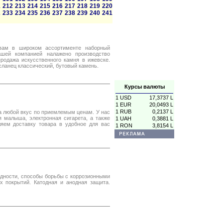
1
212
213
214
215
216
217
218
219
220
2
233
234
235
236
237
238
239
240
241
 вам в широком ассортименте наборный
ашей компанией налажено производство
продажа искусственного камня в ижевске.
сланец классический, бутовый камень.
Курсы валюты
1 USD
17,3737 L
1 EUR
20,0493 L
1 RUB
0,2137 L
на любой вкус по приемлемым ценам. У нас
я малыша, электронная сигарета, а также
1 UAH
0,3881 L
яем доставку товара в удобное для вас
1 RON
3,8154 L
идности, способы борьбы с коррозионными
 покрытий. Катодная и анодная защита.