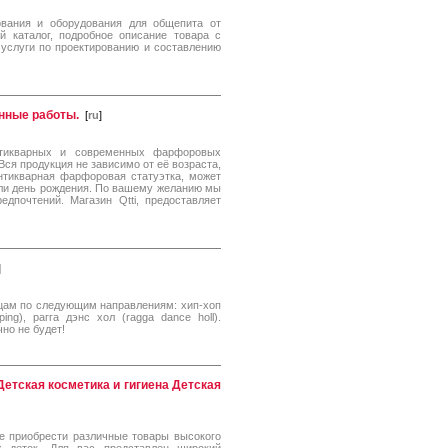
ования и оборудования для общепита от
 каталог, подробное описание товара с
 услуги по проектированию и составлению
нные работы.
[
ru
]
антикварных и современных фарфоровых
 Вся продукция не зависимо от её возраста,
Антикварная фарфоровая статуэтка, может
или день рождения. По вашему желанию мы
дпочтений. Магазин Qtti, предоставляет
]
нцам по следующим направлениям: хип-хоп
ping), рагга дэнс хол (ragga dance holl).
но не будет!
Детская косметика и гигиена Детская
те приобрести различные товары высокого