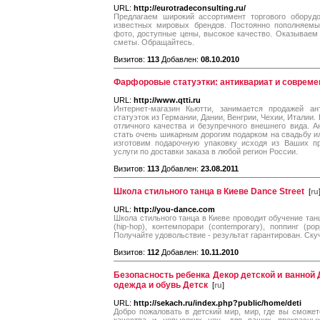
URL:
http://eurotradeconsulting.ru/
Предлагаем широкий ассортимент торгового оборуд
известных мировых брендов. Постоянно пополняемый
фото, доступные цены, высокое качество. Оказываем
сметы. Обращайтесь.
Визитов:
113
Добавлен:
08.10.2010
Фарфоровые статуэтки: антиквариат и совреме
URL:
http://www.qtti.ru
Интернет-магазин Кьютти, занимается продажей 
статуэток из Германии, Дании, Венгрии, Чехии, Италии.
отличного качества и безупречного внешнего вида. 
стать очень шикарным дорогим подарком на свадьбу 
изготовим подарочную упаковку исходя из Ваших пре
услуги по доставки заказа в любой регион России.
Визитов:
113
Добавлен:
23.08.2011
Школа стильного танца в Киеве Dance Street
[
ru
URL:
http://you-dance.com
Школа стильного танца в Киеве проводит обучение та
(hip-hop), контемпорари (contemporary), поппинг (pop
Получайте удовольствие - результат гарантирован. Скуч
Визитов:
112
Добавлен:
10.11.2010
Безопасность ребенка Декор детской и ванной 
одежда и обувь Детск
[
ru
]
URL:
http://sekach.ru/index.php?public/home/deti
Добро пожаловать в детский мир, мир, где вы сможе