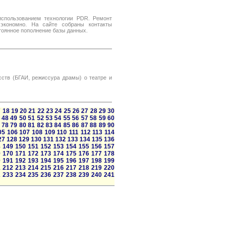
спользованием технологии PDR. Ремонт
 экономно. На сайте собраны контакты
тоянное пополнение базы данных.
сств (БГАИ, режиссура драмы) о театре и
7
18
19
20
21
22
23
24
25
26
27
28
29
30
48
49
50
51
52
53
54
55
56
57
58
59
60
78
79
80
81
82
83
84
85
86
87
88
89
90
05
106
107
108
109
110
111
112
113
114
27
128
129
130
131
132
133
134
135
136
8
149
150
151
152
153
154
155
156
157
9
170
171
172
173
174
175
176
177
178
0
191
192
193
194
195
196
197
198
199
1
212
213
214
215
216
217
218
219
220
2
233
234
235
236
237
238
239
240
241