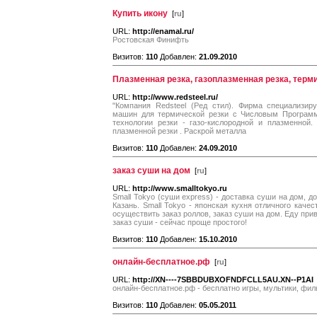
Купить икону
[
ru
]
URL:
http://enamal.ru/
Ростовская Финифть
Визитов:
110
Добавлен:
21.09.2010
Плазменная резка, газоплазменная резка, терм
URL:
http://www.redsteel.ru/
"Компания Redsteel (Ред стил). Фирма специализир
машин для термической резки с Числовым Программ
технологии резки - газо-кислородной и плазменной.
плазменной резки . Раскрой металла
Визитов:
110
Добавлен:
24.09.2010
заказ суши на дом
[
ru
]
URL:
http://www.smalltokyo.ru
Small Tokyo (суши express) - доставка суши на дом, д
Казань. Small Tokyo - японская кухня отличного каче
осуществить заказ роллов, заказ суши на дом. Еду прив
заказ суши - сейчас проще простого!
Визитов:
110
Добавлен:
15.10.2010
онлайн-бесплатное.рф
[
ru
]
URL:
http://XN----7SBBDUBXOFNDFCLL5AU.XN--P1AI
онлайн-бесплатное.рф - бесплатно игры, мультики, фи
Визитов:
110
Добавлен:
05.05.2011