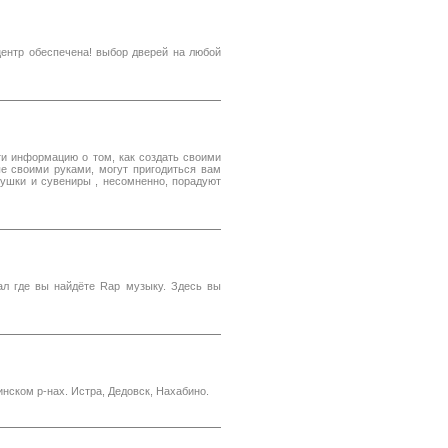
центр обеспечена! выбор дверей на любой
и информацию о том, как создать своими
ые своими руками, могут пригодиться вам
рушки и сувениры , несомненно, порадуют
ал где вы найдёте Rap музыку. Здесь вы
нском р-нах. Истра, Дедовск, Нахабино.