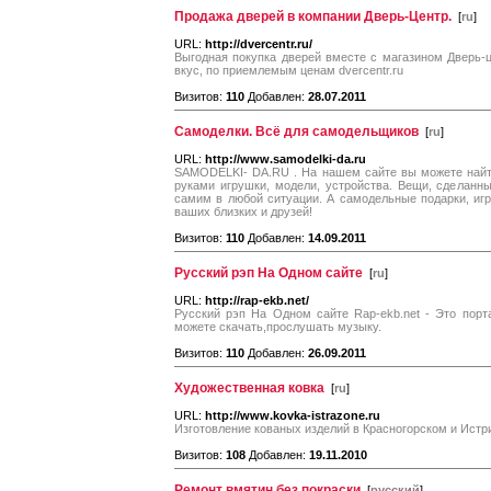
Продажа дверей в компании Дверь-Центр.
[
ru
]
URL:
http://dvercentr.ru/
Выгодная покупка дверей вместе с магазином Дверь-
вкус, по приемлемым ценам dvercentr.ru
Визитов:
110
Добавлен:
28.07.2011
Самоделки. Всё для самодельщиков
[
ru
]
URL:
http://www.samodelki-da.ru
SAMODELKI- DA.RU . На нашем сайте вы можете найт
руками игрушки, модели, устройства. Вещи, сделанн
самим в любой ситуации. А самодельные подарки, иг
ваших близких и друзей!
Визитов:
110
Добавлен:
14.09.2011
Русский рэп На Одном сайте
[
ru
]
URL:
http://rap-ekb.net/
Русский рэп На Одном сайте Rap-ekb.net - Это порт
можете скачать,прослушать музыку.
Визитов:
110
Добавлен:
26.09.2011
Художественная ковка
[
ru
]
URL:
http://www.kovka-istrazone.ru
Изготовление кованых изделий в Красногорском и Истри
Визитов:
108
Добавлен:
19.11.2010
Ремонт вмятин без покраски
[
русский
]