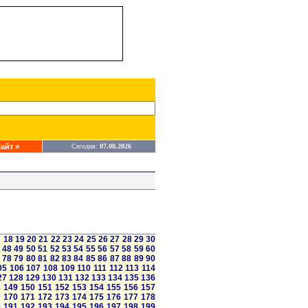
айт »
Сегодня:
07.08.2026
7
18
19
20
21
22
23
24
25
26
27
28
29
30
48
49
50
51
52
53
54
55
56
57
58
59
60
78
79
80
81
82
83
84
85
86
87
88
89
90
05
106
107
108
109
110
111
112
113
114
27
128
129
130
131
132
133
134
135
136
8
149
150
151
152
153
154
155
156
157
9
170
171
172
173
174
175
176
177
178
0
191
192
193
194
195
196
197
198
199