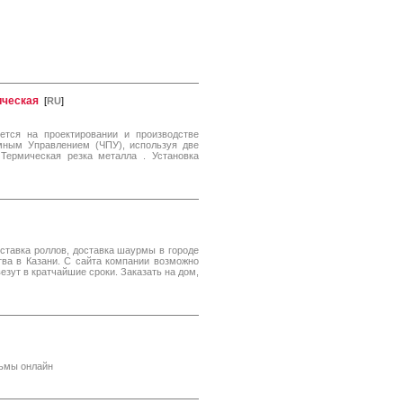
ическая
[
RU
]
уется на проектировании и производстве
ным Управлением (ЧПУ), используя две
 Термическая резка металла . Установка
оставка роллов, доставка шаурмы в городе
ства в Казани. С сайта компании возможно
езут в кратчайшие сроки. Заказать на дом,
льмы онлайн