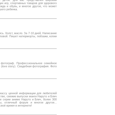
х деток. Для вас представлен широкий
х игр, спортивных товаров для здорового
жда и обувь, и многое другое, что может
шего ребенка.
ь. Холст, масло. За 7-10 дней. Написание
пповой. Пишет натюрморты, пейзажи, копии
 фотограф. Профессиональное семейное
(love story). Свадебная фотография. Фото
ий массу ценной информации для любителей
стве, свежие выпуски манги Наруто и Блич
е серии аниме Наруто и Блич, более 300
ы, отличный форум и многое другое...
своё время в интернете!