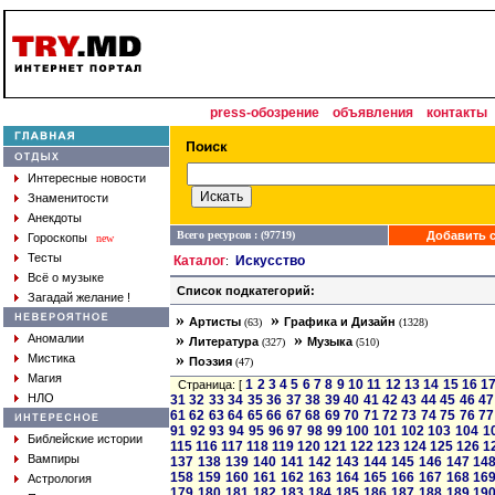
press-обозрение
объявления
контакты
Интересные новости
Знаменитости
Анекдоты
Всего ресурсов : (97719)
Добавить с
Гороскопы
new
Тесты
Каталог
Искусство
:
Всё о музыке
Список подкатегорий:
Загадай желание !
»
»
Артисты
Графика и Дизайн
(63)
(1328)
»
»
Аномалии
Литература
Музыка
(327)
(510)
»
Мистика
Поэзия
(47)
Магия
1
2
3
4
5
6
7
8
9
10
11
12
13
14
15
16
1
Страница: [
НЛО
31
32
33
34
35
36
37
38
39
40
41
42
43
44
45
46
47
61
62
63
64
65
66
67
68
69
70
71
72
73
74
75
76
77
91
92
93
94
95
96
97
98
99
100
101
102
103
104
1
Библейские истории
115
116
117
118
119
120
121
122
123
124
125
126
1
Вампиры
137
138
139
140
141
142
143
144
145
146
147
14
158
159
160
161
162
163
164
165
166
167
168
16
Астрология
179
180
181
182
183
184
185
186
187
188
189
19