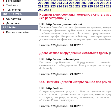
Психология
200
201
202
203
204
205
206
207
208
209
210
21
Твоё имя
221
222
223
224
225
226
227
228
229
230
231
23
Технологии
242
243
]
Новинки кино, сериалы, комедии, скачать с
без регистрации
[
ru
]
Фантастика
Детективы
URL:
http://www.greenmovie.net
Большая база бесплатных фильмов и сериалов, котор
Коллекция фильмов добавляется ежедневно, стара
Реклама на сайте
требовательных зрителей. На сайте представлены 
кинематографа. Жанры на любой вкус: комедии, трилле
документальные фильмы порадуют даже самого избало
Визитов:
129
Добавлен:
16.12.2010
Дробеметное оборудование и стальная дробь
[
URL:
http://www.drobemety.ru
Поставки дробеметного оборудования, стально
считывающего оборудования. Консультации по эксплу
drobemety.ru
Визитов:
129
Добавлен:
29.08.2010
ODJI Interiors - дизайн интерьера. Все про ремо
URL:
http://odji.ru
Студия предлагает услуги в области дизайна интер
качественных строительных материалов, каталог худ
коттеджей, квартир, офисов, магазинов, ресторано
область. Ремонт коттеджей.
Визитов:
129
Добавлен:
16.10.2010