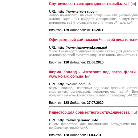
Спутниковое тв,интернет,новости,рыбалка!
[
ru
]
URL:
http://www.vlad-sat.com
Добро пожаловать на сайт созданный специально для
антенн. Здесь вы найдёте информацию о спутников
интернете, всё что связано со спутниковой тарелкой.
Визитов:
129
Добавлен:
01.12.2011
Официальный сайт сказок Чешской писательни
URL:
http://www.happyend.com.ua/
У нас Вы найдете интереснейшие сказки для детей и 
автобиографией писательницы и оставить свои отзывы.
Визитов:
128
Добавлен:
21.06.2010
Фирма Колард - Изготовит под заказ флаги
www.kolard.com.ua
[
ru
]
URL:
http://kolard.com.ua
Фирма Колард - изготовит под заказ флаги и настол
спортивных организаций, политических партий. 
получить на www.kolard.com.ua или по телефону 044 228
Визитов:
128
Добавлен:
27.07.2010
Инвестор для совместного сотрудничества
[
ru
]
URL:
http://www.german1.info
Ищем инвестора для совместного сотрудничества
прибыльных технологий.
Визитов:
128
Добавлен:
11.03.2011