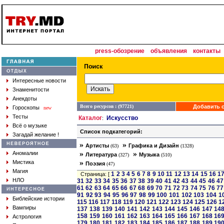
press-обозрение
объявления
контакты
Интересные новости
Знаменитости
Анекдоты
Всего ресурсов : (97721)
Добавить с
Гороскопы
new
Тесты
Каталог
Искусство
:
Всё о музыке
Список подкатегорий:
Загадай желание !
»
»
Артисты
Графика и Дизайн
(63)
(1328)
»
»
Аномалии
Литература
Музыка
(327)
(510)
»
Мистика
Поэзия
(47)
Магия
1
2
3
4
5
6
7
8
9
10
11
12
13
14
15
16
1
Страница: [
НЛО
31
32
33
34
35
36
37
38
39
40
41
42
43
44
45
46
47
61
62
63
64
65
66
67
68
69
70
71
72
73
74
75
76
77
91
92
93
94
95
96
97
98
99
100
101
102
103
104
1
Библейские истории
115
116
117
118
119
120
121
122
123
124
125
126
1
Вампиры
137
138
139
140
141
142
143
144
145
146
147
14
158
159
160
161
162
163
164
165
166
167
168
16
Астрология
179
180
181
182
183
184
185
186
187
188
189
19