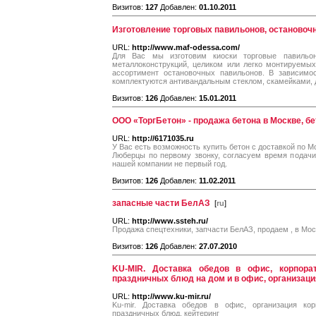
Визитов:
127
Добавлен:
01.10.2011
Изготовление торговых павильонов, остановоч
URL:
http://www.maf-odessa.com/
Для Вас мы изготовим киоски торговые павиль
металлоконструкций, целиком или легко монтируемы
ассортимент остановочных павильонов. В зависимо
комплектуются антивандальным стеклом, скамейками, д
Визитов:
126
Добавлен:
15.01.2011
ООО «ТоргБетон» - продажа бетона в Москве, бе
URL:
http://6171035.ru
У Вас есть возможность купить бетон с доставкой по М
Люберцы по первому звонку, согласуем время подачи.
нашей компании не первый год.
Визитов:
126
Добавлен:
11.02.2011
запасные части БелАЗ
[
ru
]
URL:
http://www.ssteh.ru/
Продажа спецтехники, запчасти БелАЗ, продаем , в Мо
Визитов:
126
Добавлен:
27.07.2010
KU-MIR. Доставка обедов в офис, корпорат
праздничных блюд на дом и в офис, организац
URL:
http://www.ku-mir.ru/
Ku-mir. Доставка обедов в офис, организация кор
праздничных блюд, кейтеринг