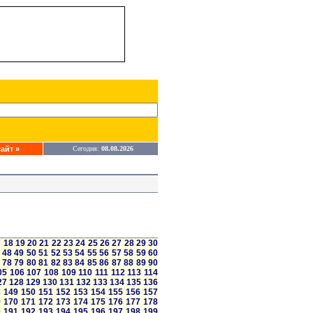
айт »
Сегодня:
08.08.2026
7
18
19
20
21
22
23
24
25
26
27
28
29
30
48
49
50
51
52
53
54
55
56
57
58
59
60
78
79
80
81
82
83
84
85
86
87
88
89
90
05
106
107
108
109
110
111
112
113
114
27
128
129
130
131
132
133
134
135
136
8
149
150
151
152
153
154
155
156
157
9
170
171
172
173
174
175
176
177
178
0
191
192
193
194
195
196
197
198
199