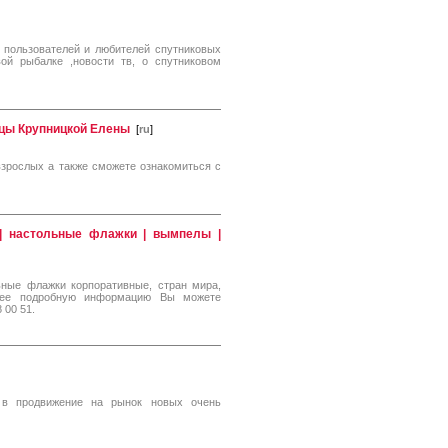
 пользователей и любителей спутниковых
ой рыбалке ,новости тв, о спутниковом
цы Крупницкой Елены
[
ru
]
взрослых а также сможете ознакомиться с
 | настольные флажки | вымпелы |
ьные флажки корпоративные, стран мира,
Более подробную информацию Вы можете
 00 51.
 в продвижение на рынок новых очень