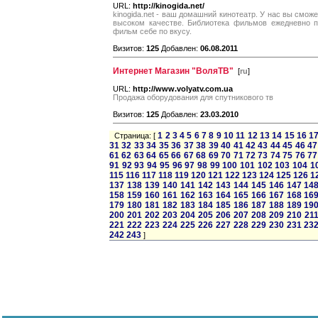
URL:
http://kinogida.net/
kinogida.net - ваш домашний кинотеатр. У нас вы смож
высоком качестве. Библиотека фильмов ежедневно п
фильм себе по вкусу.
Визитов:
125
Добавлен:
06.08.2011
Интернет Магазин "ВоляТВ"
[
ru
]
URL:
http://www.volyatv.com.ua
Продажа оборудования для спутникового тв
Визитов:
125
Добавлен:
23.03.2010
1
2
3
4
5
6
7
8
9
10
11
12
13
14
15
16
1
Страница: [
31
32
33
34
35
36
37
38
39
40
41
42
43
44
45
46
47
61
62
63
64
65
66
67
68
69
70
71
72
73
74
75
76
77
91
92
93
94
95
96
97
98
99
100
101
102
103
104
1
115
116
117
118
119
120
121
122
123
124
125
126
1
137
138
139
140
141
142
143
144
145
146
147
14
158
159
160
161
162
163
164
165
166
167
168
16
179
180
181
182
183
184
185
186
187
188
189
19
200
201
202
203
204
205
206
207
208
209
210
21
221
222
223
224
225
226
227
228
229
230
231
23
242
243
]