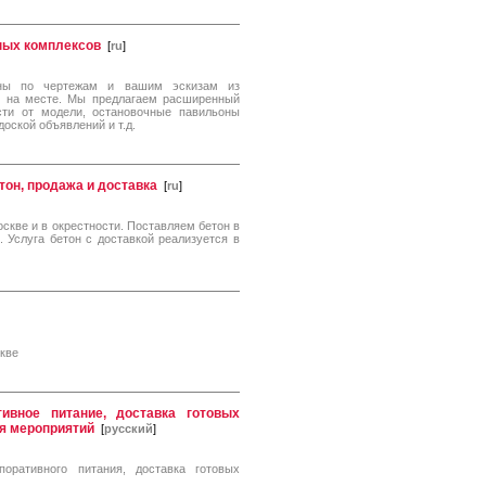
ных комплексов
[
ru
]
оны по чертежам и вашим эскизам из
х на месте. Мы предлагаем расширенный
сти от модели, остановочные павильоны
оской объявлений и т.д.
тон, продажа и доставка
[
ru
]
оскве и в окрестности. Поставляем бетон в
 Услуга бетон с доставкой реализуется в
скве
ивное питание, доставка готовых
ия мероприятий
[
русский
]
поративного питания, доставка готовых