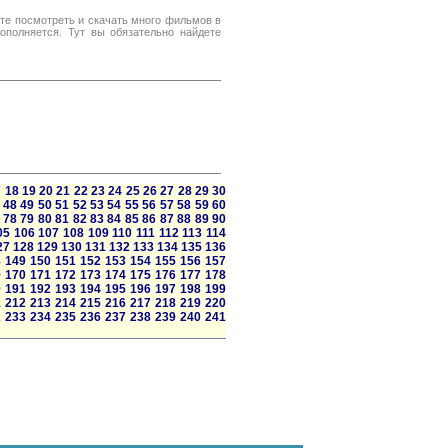
ете посмотреть и скачать много фильмов в
ополняется. Тут вы обязательно найдете
7
18
19
20
21
22
23
24
25
26
27
28
29
30
48
49
50
51
52
53
54
55
56
57
58
59
60
78
79
80
81
82
83
84
85
86
87
88
89
90
05
106
107
108
109
110
111
112
113
114
27
128
129
130
131
132
133
134
135
136
8
149
150
151
152
153
154
155
156
157
9
170
171
172
173
174
175
176
177
178
0
191
192
193
194
195
196
197
198
199
1
212
213
214
215
216
217
218
219
220
2
233
234
235
236
237
238
239
240
241