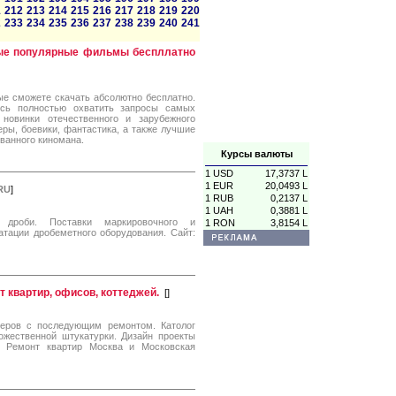
1
212
213
214
215
216
217
218
219
220
2
233
234
235
236
237
238
239
240
241
амые популярные фильмы беспллатно
ые сможете скачать абсолютно бесплатно.
ясь полностью охватить запросы самых
новинки отечественного и зарубежного
ры, боевики, фантастика, а также лучшие
ванного киномана.
Курсы валюты
1 USD
17,3737 L
1 EUR
20,0493 L
RU
]
1 RUB
0,2137 L
1 UAH
0,3881 L
й дроби. Поставки маркировочного и
1 RON
3,8154 L
атации дробеметного оборудования. Сайт:
нт квартир, офисов, коттеджей.
[
]
ьеров с последующим ремонтом. Католог
ожественной штукатурки. Дизайн проекты
в. Ремонт квартир Москва и Московская