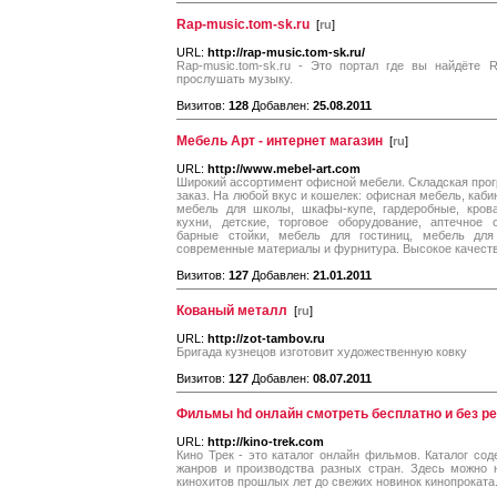
Rap-music.tom-sk.ru
[
ru
]
URL:
http://rap-music.tom-sk.ru/
Rap-music.tom-sk.ru - Это портал где вы найдёте 
прослушать музыку.
Визитов:
128
Добавлен:
25.08.2011
Мебель Арт - интернет магазин
[
ru
]
URL:
http://www.mebel-art.com
Широкий ассортимент офисной мебели. Складская прог
заказ. На любой вкус и кошелек: офисная мебель, каб
мебель для школы, шкафы-купе, гардеробные, крова
кухни, детские, торговое оборудование, аптечное 
барные стойки, мебель для гостиниц, мебель дл
современные материалы и фурнитура. Высокое качеств
Визитов:
127
Добавлен:
21.01.2011
Кованый металл
[
ru
]
URL:
http://zot-tambov.ru
Бригада кузнецов изготовит художественную ковку
Визитов:
127
Добавлен:
08.07.2011
Фильмы hd онлайн смотреть бесплатно и без р
URL:
http://kino-trek.com
Кино Трек - это каталог онлайн фильмов. Каталог со
жанров и производства разных стран. Здесь можно 
кинохитов прошлых лет до свежих новинок кинопроката