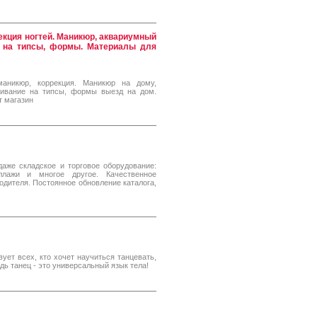
рекция ногтей. Маникюр, аквариумный
е на типсы, формы. Материалы для
аникюр, коррекция. Маникюр на дому,
щивание на типсы, формы выезд на дом.
т магазин
даже складское и торговое оборудование:
ллажи и многое другое. Качественное
дителя. Постоянное обновление каталога,
ует всех, кто хочет научиться танцевать,
едь танец - это универсальный язык тела!