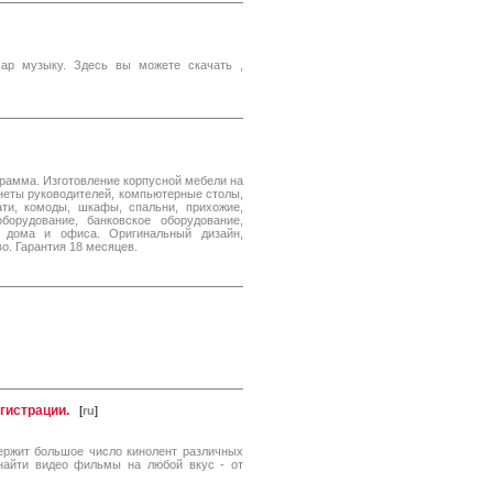
Rap музыку. Здесь вы можете скачать ,
рамма. Изготовление корпусной мебели на
инеты руководителей, компьютерные столы,
ти, комоды, шкафы, спальни, прихожие,
оборудование, банковское оборудование,
я дома и офиса. Оригинальный дизайн,
о. Гарантия 18 месяцев.
егистрации.
[
ru
]
держит большое число кинолент различных
найти видео фильмы на любой вкус - от
.