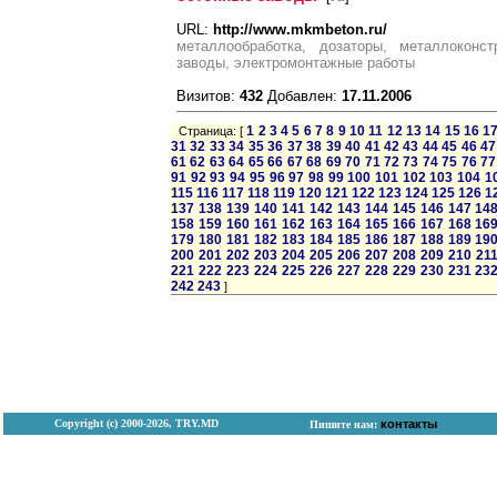
URL:
http://www.mkmbeton.ru/
металлообработка, дозаторы, металлоконст
заводы, электромонтажные работы
Визитов:
432
Добавлен:
17.11.2006
1
2
3
4
5
6
7
8
9
10
11
12
13
14
15
16
1
Страница: [
31
32
33
34
35
36
37
38
39
40
41
42
43
44
45
46
47
61
62
63
64
65
66
67
68
69
70
71
72
73
74
75
76
77
91
92
93
94
95
96
97
98
99
100
101
102
103
104
1
115
116
117
118
119
120
121
122
123
124
125
126
1
137
138
139
140
141
142
143
144
145
146
147
14
158
159
160
161
162
163
164
165
166
167
168
16
179
180
181
182
183
184
185
186
187
188
189
19
200
201
202
203
204
205
206
207
208
209
210
21
221
222
223
224
225
226
227
228
229
230
231
23
242
243
]
Copyright (с) 2000-2026, TRY.MD
контакты
Пишите нам: