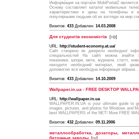
Информация на портале MobiPortalZ является
Основу составляет каталог мобильных теле
характеристики и цены на телефоны и а
популярными людьми об их взгляде на мир со
Визитов:
433
Добавлен:
14.03.2008
Для студентів економістів
[
гф
]
URL:
http://student-economy.at.ua/
Сайт створено як джерело необхідної інфо
спеціальностей На сайті можна знайти за
показники, шпори, звіти, журнали, статті, но
находити необхідний матеріал, який цікав
допомогою вся необхідна інформація зібрана...
Визитов:
433
Добавлен:
14.10.2009
Wallpaper.in.ua - FREE DESKTOP WALLP
URL:
http://wallpaper.in.ua
WALLPAPER.IN.UA is your ultimate guide to ge
images, pictures, and photos for Windows and Ma
best WALLPAPERS of the NET! More FREE W
Визитов:
432
Добавлен:
09.11.2006
металлообработка, дозаторы, металло
бетонные заводы
[
ru
]