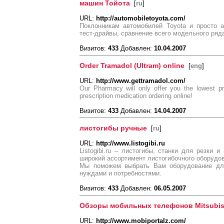
машин Тойота
[
ru
]
URL:
http://automobiletoyota.com/
Поклонникам автомобилей Toyota и просто 
тест-драйвы, сравнение всего модельного ряд
Визитов:
433
Добавлен:
10.04.2007
Order Tramadol (Ultram) online
[
eng
]
URL:
http://www.gettramadol.com/
Our Pharmacy will only offer you the lowest p
prescription medication ordering online!
Визитов:
433
Добавлен:
14.04.2007
листогибы ручные
[
ru
]
URL:
http://www.listogibi.ru
Listogibi.ru – листогибы, станки для резки 
широкий ассортимент листогибочного оборудов
Мы поможем выбрать Вам оборудование для
нуждами и потребностями.
Визитов:
433
Добавлен:
06.05.2007
Обзоры мобильных телефонов Mitsubis
URL:
http://www.mobiportalz.com/