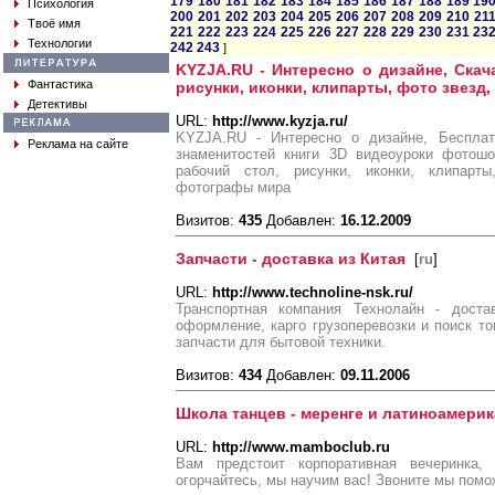
179
180
181
182
183
184
185
186
187
188
189
19
Психология
200
201
202
203
204
205
206
207
208
209
210
21
Твоё имя
221
222
223
224
225
226
227
228
229
230
231
23
Технологии
242
243
]
KYZJA.RU - Интересно о дизайне, Скача
Фантастика
рисунки, иконки, клипарты, фото звез
Детективы
URL:
http://www.kyzja.ru/
KYZJA.RU - Интересно о дизайне, Беспла
Реклама на сайте
знаменитостей книги 3D видеоуроки фотошо
рабочий стол, рисунки, иконки, клипар
фотографы мира
Визитов:
435
Добавлен:
16.12.2009
Запчасти - доставка из Китая
[
ru
]
URL:
http://www.technoline-nsk.ru/
Транспортная компания Технолайн - доста
оформление, карго грузоперевозки и поиск то
запчасти для бытовой техники.
Визитов:
434
Добавлен:
09.11.2006
Школа танцев - меренге и латиноамери
URL:
http://www.mamboclub.ru
Вам предстоит корпоративная вечеринка
огорчайтесь, мы научим вас! Звоните мы помо