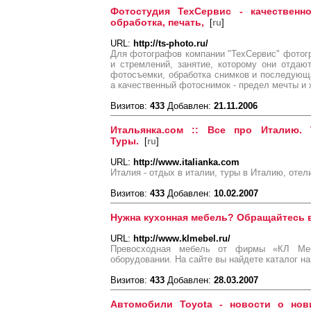
Фотостудия ТехСервис - качественн
обработка, печать,
[
ru
]
URL:
http://ts-photo.ru/
Для фотографов компании "ТехСервис" фотог
и стремлений, занятие, которому они отдаю
фотосъемки, обработка снимков и последующа
а качественный фотоснимок - предел мечты и 
Визитов:
433
Добавлен:
21.11.2006
Итальянка.сом :: Все про Италию. 
Туры.
[
ru
]
URL:
http://www.italianka.com
Италия - отдых в италии, туры в Италию, отел
Визитов:
433
Добавлен:
10.02.2007
Нужна кухонная мебель? Обращайтесь 
URL:
http://www.klmebel.ru/
Превосходная мебель от фирмы «КЛ Меб
оборудовании. На сайте вы найдете каталог на
Визитов:
433
Добавлен:
28.03.2007
Автомобили Toyota - новости о нови