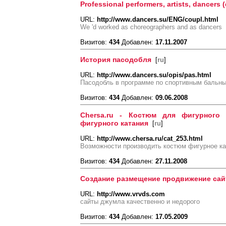
Professional performers, artists, dancers 
URL:
http://www.dancers.su/ENG/coupl.html
We 'd worked as choreographers and as dancers
Визитов:
434
Добавлен:
17.11.2007
История пасодобля
[
ru
]
URL:
http://www.dancers.su/opis/pas.html
Пасодобль в программе по спортивным бальн
Визитов:
434
Добавлен:
09.06.2008
Chersa.ru - Костюм для фигурного
фигурного катания
[
ru
]
URL:
http://www.chersa.ru/cat_253.html
Возможности производить костюм фигурное ка
Визитов:
434
Добавлен:
27.11.2008
Создание размещение продвижение сай
URL:
http://www.vrvds.com
сайты джумла качественно и недорого
Визитов:
434
Добавлен:
17.05.2009