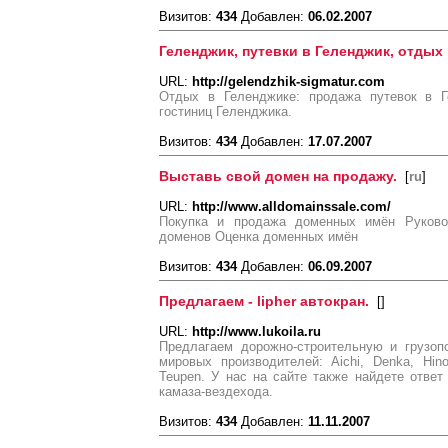
Визитов:
434
Добавлен:
06.02.2007
Геленджик, путевки в Геленджик, отдых
URL:
http://gelendzhik-sigmatur.com
Отдых в Геленджике: продажа путевок в Г
гостиниц Геленджика.
Визитов:
434
Добавлен:
17.07.2007
Выставь свой домен на продажу.
[
ru
]
URL:
http://www.alldomainssale.com/
Покупка и продажа доменных имён Руковод
доменов Оценка доменных имён
Визитов:
434
Добавлен:
06.09.2007
Предлагаем - lipher автокран.
[
]
URL:
http://www.lukoila.ru
Предлагаем дорожно-строительную и грузоп
мировых производителей: Aichi, Denka, Hinowa
Teupen. У нас на сайте также найдете ответ 
камаза-вездехода.
Визитов:
434
Добавлен:
11.11.2007