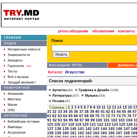
press-обозрение
объявления
контакты
Интересные новости
Знаменитости
Анекдоты
Всего ресурсов : (97722)
Добавить с
Гороскопы
new
Тесты
Каталог
Искусство
:
Всё о музыке
Список подкатегорий:
Загадай желание !
»
»
Артисты
Графика и Дизайн
(63)
(1328)
Аномалии
»
»
Литература
Музыка
(327)
(510)
Мистика
»
Поэзия
(47)
Магия
1
2
3
4
5
6
7
8
9
10
11
12
13
14
15
16
1
Страница: [
НЛО
31
32
33
34
35
36
37
38
39
40
41
42
43
44
45
46
47
61
62
63
64
65
66
67
68
69
70
71
72
73
74
75
76
77
91
92
93
94
95
96
97
98
99
100
101
102
103
104
1
Библейские истории
115
116
117
118
119
120
121
122
123
124
125
126
1
Вампиры
137
138
139
140
141
142
143
144
145
146
147
14
Астрология
158
159
160
161
162
163
164
165
166
167
168
16