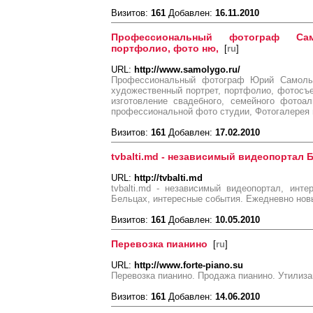
Визитов:
161
Добавлен:
16.11.2010
Профессиональный фотограф Са
портфолио, фото ню,
[
ru
]
URL:
http://www.samolygo.ru/
Профессиональный фотограф Юрий Самолыг
художественный портрет, портфолио, фотосъе
изготовление свадебного, семейного фотоа
профессиональной фото студии, Фотогалерея
Визитов:
161
Добавлен:
17.02.2010
tvbalti.md - независимый видеопортал 
URL:
http://tvbalti.md
tvbalti.md - независимый видеопортал, инт
Бельцах, интересные события. Ежедневно но
Визитов:
161
Добавлен:
10.05.2010
Перевозка пианино
[
ru
]
URL:
http://www.forte-piano.su
Перевозка пианино. Продажа пианино. Утилиза
Визитов:
161
Добавлен:
14.06.2010