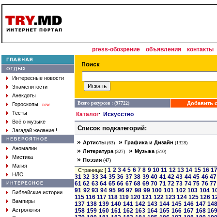
press-обозрение
объявления
контакты
Интересные новости
Знаменитости
Анекдоты
Всего ресурсов : (97722)
Добавить с
Гороскопы
new
Тесты
Каталог
Искусство
:
Всё о музыке
Список подкатегорий:
Загадай желание !
»
»
Артисты
Графика и Дизайн
(63)
(1328)
Аномалии
»
»
Литература
Музыка
(327)
(510)
Мистика
»
Поэзия
(47)
Магия
1
2
3
4
5
6
7
8
9
10
11
12
13
14
15
16
1
Страница: [
НЛО
31
32
33
34
35
36
37
38
39
40
41
42
43
44
45
46
47
61
62
63
64
65
66
67
68
69
70
71
72
73
74
75
76
77
91
92
93
94
95
96
97
98
99
100
101
102
103
104
1
Библейские истории
115
116
117
118
119
120
121
122
123
124
125
126
1
Вампиры
137
138
139
140
141
142
143
144
145
146
147
14
Астрология
158
159
160
161
162
163
164
165
166
167
168
16