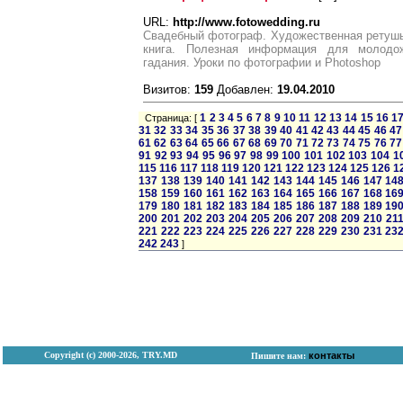
URL:
http://www.fotowedding.ru
Свадебный фотограф. Художественная ретушь
книга. Полезная информация для молодо
гадания. Уроки по фотографии и Photoshop
Визитов:
159
Добавлен:
19.04.2010
1
2
3
4
5
6
7
8
9
10
11
12
13
14
15
16
1
Страница: [
31
32
33
34
35
36
37
38
39
40
41
42
43
44
45
46
47
61
62
63
64
65
66
67
68
69
70
71
72
73
74
75
76
77
91
92
93
94
95
96
97
98
99
100
101
102
103
104
1
115
116
117
118
119
120
121
122
123
124
125
126
1
137
138
139
140
141
142
143
144
145
146
147
14
158
159
160
161
162
163
164
165
166
167
168
16
179
180
181
182
183
184
185
186
187
188
189
19
200
201
202
203
204
205
206
207
208
209
210
21
221
222
223
224
225
226
227
228
229
230
231
23
242
243
]
Copyright (с) 2000-2026, TRY.MD
контакты
Пишите нам: