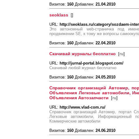
Визитов:
160
Добавлен:
21.04.2010
seoklass
[
]
URL:
http://seoklass.ru/category/sozdaem-inter
Это автономный web-страничка под имен
продвижении SE, к тому же вопросы самоокуп
Визитов:
160
Добавлен:
22.04.2010
Скачивай журналы бесплатно
[
ru
]
URL:
http://jurnal-portal.blogspot.com/
Скачивай любой журнал бесплатно
Визитов:
160
Добавлен:
24.05.2010
Справочник организаций Автомир, пор
Объявления Легковые автомобили, Ин
Объявления Автозапчасти
[
ru
]
URL:
http://www.vlad-com.ru/
Справочник организаций Автомир, портал Сп
Легковые автомобили, Информационный п
Коммерческие автомобили
Визитов:
160
Добавлен:
24.06.2010