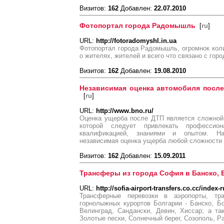
Визитов:
162
Добавлен:
22.07.2010
Фотопортал города Радомышль
[
ru
]
URL:
http://fotoradomyshl.in.ua
Фотопортал города Радомышль, огромнок кол
о жителях, жителей и всего что связано с го
Визитов:
162
Добавлен:
19.08.2010
Независимая оценка автомобиля после
[
ru
]
URL:
http://www.bno.ru/
Оценка ущерба после ДТП является сложной
которой следует привлекать профессио
квалификацией, знаниями и опытом. На
независимая оценка ущерба любой сложности
Визитов:
162
Добавлен:
15.09.2011
Трансферы из города София в Банско,
URL:
http://sofia-airport-transfers.co.cc/index-
Трансферные перевозки в аэропорты, т
горнолыжных курортов Болгарии - Банско, Б
Велинград, Сандански, Девин, Хиссар; а та
Золотые пески, Солнечный берег, Созополь, Ра