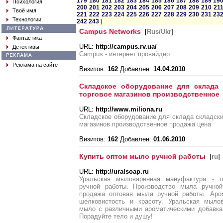
179
180
181
182
183
184
185
186
187
188
189
19
Психология
200
201
202
203
204
205
206
207
208
209
210
21
Твоё имя
221
222
223
224
225
226
227
228
229
230
231
23
Технологии
242
243
]
Campus Networks
[
Rus/Ukr
]
Фантастика
URL:
http://campus.rv.ua/
Детективы
Campus - интернет провайдер
Реклама на сайте
Визитов:
162
Добавлен:
14.04.2010
Складское оборудование для склада 
торговое магазинов производственное
URL:
http://www.miliona.ru
Складское оборудование для склада складски
магазинов производственное продажа цена
Визитов:
162
Добавлен:
01.06.2010
Купить оптом мыло ручной работы
[
ru
]
URL:
http://uralsoap.ru
Уральская мыловаренная мануфактура - п
ручной работы. Производство мыла ручной
продажа оптовая мыла ручной работы. Аро
шелковистость и красоту. Уральская мыло
мыло с различными ароматическими добавка
Порадуйте тело и душу!