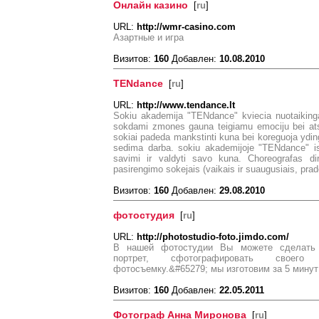
Онлайн казино
[
ru
]
URL:
http://wmr-casino.com
Азартные и игра
Визитов:
160
Добавлен:
10.08.2010
TENdance
[
ru
]
URL:
http://www.tendance.lt
Sokiu akademija "TENdance" kviecia nuotaikingai p
sokdami zmones gauna teigiamu emociju bei atsi
sokiai padeda mankstinti kuna bei koreguoja ydin
sedima darba. sokiu akademijoje "TENdance" ismo
savimi ir valdyti savo kuna. Choreografas di
pasirengimo sokejais (vaikais ir suaugusiais, prad
Визитов:
160
Добавлен:
29.08.2010
фотостудия
[
ru
]
URL:
http://photostudio-foto.jimdo.com/
В нашей фотостудии Вы можете сделать 
портрет, сфотографировать своего 
фотосъемку.&#65279; мы изготовим за 5 минут
Визитов:
160
Добавлен:
22.05.2011
Фотограф Анна Миронова
[
ru
]