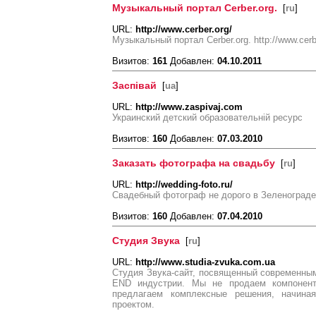
Музыкальный портал Cerber.org.
[
ru
]
URL:
http://www.cerber.org/
Музыкальный портал Cerber.org. http://www.cer
Визитов:
161
Добавлен:
04.10.2011
Заспiвай
[
ua
]
URL:
http://www.zaspivaj.com
Украинский детский образовательній ресурс
Визитов:
160
Добавлен:
07.03.2010
Заказать фотографа на свадьбу
[
ru
]
URL:
http://wedding-foto.ru/
Свадебный фотограф не дорого в Зеленограде
Визитов:
160
Добавлен:
07.04.2010
Студия Звука
[
ru
]
URL:
http://www.studia-zvuka.com.ua
Студия Звука-сайт, посвященный современным 
END индустрии. Мы не продаем компонент
предлагаем комплексные решения, начина
проектом.