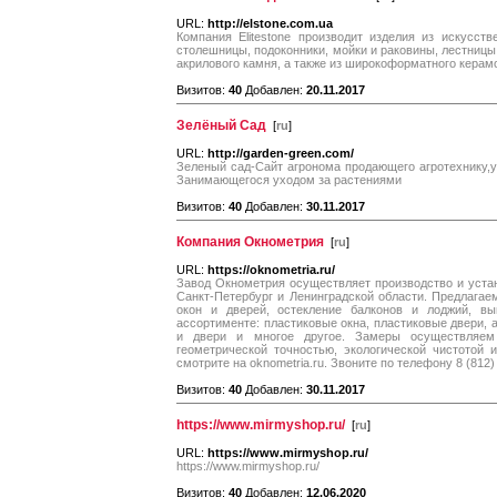
URL:
http://elstone.com.ua
Компания Elitestone производит изделия из искусст
столешницы, подоконники, мойки и раковины, лестницы,
акрилового камня, а также из широкоформатного керам
Визитов:
40
Добавлен:
20.11.2017
Зелёный Сад
[
ru
]
URL:
http://garden-green.com/
Зеленый сад-Сайт агронома продающего агротехнику,у
Занимающегося уходом за растениями
Визитов:
40
Добавлен:
30.11.2017
Компания Окнометрия
[
ru
]
URL:
https://oknometria.ru/
Завод Окнометрия осуществляет производство и устан
Санкт-Петербург и Ленинградской области. Предлагае
окон и дверей, остекление балконов и лоджий, в
ассортименте: пластиковые окна, пластиковые двери, 
и двери и многое другое. Замеры осуществляем
геометрической точностью, экологической чистотой 
смотрите на oknometria.ru. Звоните по телефону 8 (812)
Визитов:
40
Добавлен:
30.11.2017
https://www.mirmyshop.ru/
[
ru
]
URL:
https://www.mirmyshop.ru/
https://www.mirmyshop.ru/
Визитов:
40
Добавлен:
12.06.2020