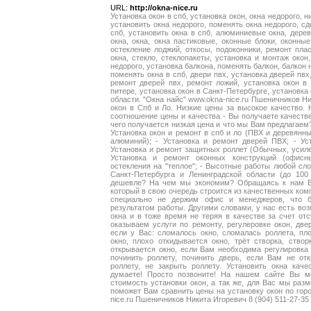
URL:
http://okna-nice.ru
Установка окон в спб, установка окон, окна недорого, н
установить окна недорого, поменять окна недорого, сд
спб, установить окна в спб, алюминиевые окна, дере
окна, окна, окна пастиковые, оконные блоки, оконные
остекление лоджий, откосы, подоконники, ремонт плас
окна, стекло, стеклопакеты, установка и монтаж окон
недорого, установка балкона, поменять балкон, балкон 
поменять окна в спб, двери пвх, установка дверей пвх
ремонт дверей пвх, ремонт ложий, установка окон в 
питере, установка окон в Санкт-Петербурге, установка 
области. "Окна найс" www.okna-nice.ru Пшеничников Ни
окон в Спб и Ло. Низкие цены за высокое качество.
соотношение цены и качества - Вы получаете качестве
чего получается низкая цена и что мы Вам предлагаем
Установка окон и ремонт в спб и ло (ПВХ и деревянны
алюминий); - Установка и ремонт дверей ПВХ; - Ус
Установка и ремонт защитных роллет (Обычных, усиле
Установка и ремонт оконных конструкций (офисны
остекления на "теплое"; - Высотные работы любой сл
Санкт-Петербурга и Ленинградской области (до 10
дешевле? На чем мы экономим? Обращаясь к нам Вы 
который в свою очередь строится из качественных ком
специально не держим офис и менеджеров, что б
результатом работы. Другими словами, у нас есть во
окна и в тоже время не теряя в качестве за счет отс
оказываем услуги по ремонту, регулеровке окон, две
если у Вас: сломалось окно, сломалась роллета, пл
окно, плохо откидывается окно, трёт створка, створк
открывается окно, если Вам необходима регулировка о
починить роллету, починить дверь, если Вам не отк
роллету, не закрыть роллету. Установить окна ка
думаете! Просто позвоните! На нашем сайте Вы мо
стоимость установки окон, а так же, для Вас мы разм
поможет Вам сравнить цены на установку окон по город
nice.ru Пшеничников Никита Игоревич 8 (904) 511-27-35