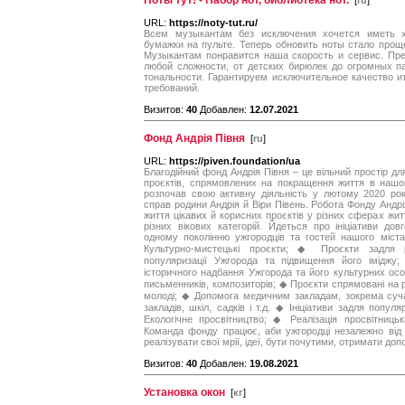
Ноты тут! - Набор нот, библиотека нот.
[
ru
]
URL:
https://noty-tut.ru/
Всем музыкантам без исключения хочется иметь 
бумажки на пульте. Теперь обновить ноты стало проще 
Музыкантам понравится наша скорость и сервис. Пр
любой сложности, от детских бирюлек до огромных п
тональности. Гарантируем исключительное качество 
требований.
Визитов:
40
Добавлен:
12.07.2021
Фонд Андрія Півня
[
ru
]
URL:
https://piven.foundation/ua
Благодійний фонд Андрія Півня – це вільний простір д
проєктів, спрямовлених на покращення життя в нашо
розпочав свою активну діяльність у лютому 2020 ро
справ родини Андрія й Віри Півень. Робота Фонду Андрія
життя цікавих й корисних проєктів у різних сферах жи
різних вікових категорій. Йдеться про ініціативи дов
одному поколінню ужгородців та гостей нашого міст
Культурно-мистецькі проєкти; ◆ Проєкти задля 
популяризації Ужгорода та підвищення його іміджу
історичного надбання Ужгорода та його культурних осо
письменників, композиторів; ◆ Проєкти спрямовані на р
молоді; ◆ Допомога медичним закладам, зокрема суч
закладів, шкіл, садків і т.д. ◆ Ініціативи задля попул
Екологічне просвітництво; ◆ Реалізація просвітницьки
Команда фонду працює, аби ужгородці незалежно від ві
реалізувати свої мрії, ідеї, бути почутими, отримати доп
Визитов:
40
Добавлен:
19.08.2021
Установка окон
[
кг
]