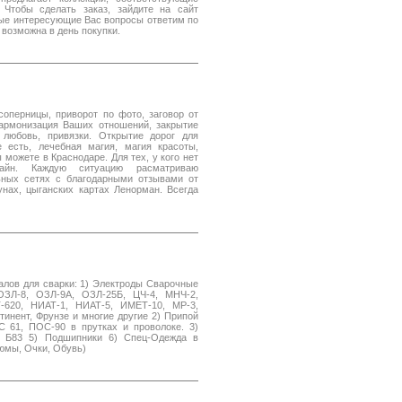
Чтобы сделать заказ, зайдите на сайт
бые интересующие Вас вопросы ответим по
 возможна в день покупки.
соперницы, приворот по фото, заговор от
гармонизация Ваших отношений, закрытие
любовь, привязки. Открытие дорог для
е есть, лечебная магия, магия красоты,
можете в Краснодаре. Для тех, у кого нет
лайн. Каждую ситуацию расматриваю
ьных сетях с благодарными отзывами от
нах, цыганских картах Ленорман. Всегда
алов для сварки: 1) Электроды Сварочные
ОЗЛ-8, ОЗЛ-9А, ОЗЛ-25Б, ЦЧ-4, МНЧ-2,
-620, НИАТ-1, НИАТ-5, ИМЕТ-10, МР-3,
инент, Фрунзе и многие другие 2) Припой
61, ПОС-90 в прутках и проволоке. 3)
 Б83 5) Подшипники 6) Спец-Одежда в
юмы, Очки, Обувь)