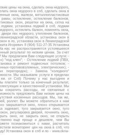
изкие цены на окна, сделать окна недорого,
елать окна недорого в спб, сделать окна в
вянные окна, жалюзи, металлопластиковые
 рамы, остекление, остекление балконов,
тиковых окон, решетки на окна, сетка на
, лоджии, установка лоджий в спб, лоджии
недорого, остеклить балкон, поменять окна,
, двери пвх недорого, утепление балконов,
ленинградской области, установка окон в
окон в ло, установка окон в Ленинградской
кита Игоревич 8 (904) 511-27-35 Установка
 На нас не распространяется устоявшееся
нный результат по низким ценам. За счет
? Мы предлагаем Вам следующие услуги: -
х) "под ключ"; - Остекление лоджий (ПВХ,
тановка и ремонт подвесных потолков; -
нных-противовзломных, электрических); -
х перегородок); - Замена "холодного"
ожности. Мы оказываем услуги в пределах
0 км. от Спб) Почему у нас выгоднее и
платите только за конечный результат,
плектующих и качественной установки. Мы
ы сократить расходы, не связанные с
зможность предложить Вам низкие цены на
утствия косвенных расходов. Мы, так же,
рей, роллет. Вы можете обратиться к нам
охо закрывается окно, плохо открывается
а задевает, туго закрывается окно, туго
кон, регулировка дверей, починить окно,
рыть окно, не закрыть окно, не открыть
чественно еще проще и дешевле, чем Вы
жете познакомиться с нами, расчитать
естили мониторинг цен на окна в спб, что
у! Установка окон в спб и ло - www.okna-