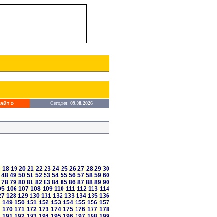
айт »
Сегодня:
09.08.2026
7
18
19
20
21
22
23
24
25
26
27
28
29
30
48
49
50
51
52
53
54
55
56
57
58
59
60
78
79
80
81
82
83
84
85
86
87
88
89
90
05
106
107
108
109
110
111
112
113
114
27
128
129
130
131
132
133
134
135
136
8
149
150
151
152
153
154
155
156
157
9
170
171
172
173
174
175
176
177
178
0
191
192
193
194
195
196
197
198
199