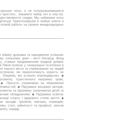
хорошие ноты, а не полуразвалившиеся
простого.. Закажите набор нот в noty-tut.
едоставляются скидки. Мы набираем ноты
артитур! Транспонируем в любые ключи и
итоговой работы на уровне международных
ля обміну думками та народження успішних
му спільному домі – місті Ужгород. Фонд
ку, ставши продовженням традиції добрих
 Півня полягає у генеруванні та втіленні в
ття нашого міста та спрямованих на людей
гострокові, які приноситимуть користь не
а. Зокрема, ми успішно впроваджуємо: ◆
розвитку туристичного напрямку краю,
; ◆ Проєкти, спрямовані на збереження
бливостей; ◆ Підтримка місцевих авторів,
озвиток та підтримку талановитих дітей та
асним обладнанням; ◆ Підтримка освітніх
яризації спорту і здорового стилю життя; ◆
х заходів: тренінгів, навчань, семінарів;
ку, статі, зайнятості та професії, змогли
омогу, пораду.