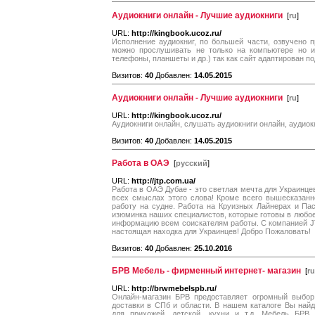
Аудиокниги онлайн - Лучшие аудиокниги
[
ru
]
URL:
http://kingbook.ucoz.ru/
Исполнение аудиокниг, по большей части, озвучено 
можно прослушивать не только на компьютере но и
телефоны, планшеты и др.) так как сайт адаптирован п
Визитов:
40
Добавлен:
14.05.2015
Аудиокниги онлайн - Лучшие аудиокниги
[
ru
]
URL:
http://kingbook.ucoz.ru/
Аудиокниги онлайн, слушать аудиокниги онлайн, аудиок
Визитов:
40
Добавлен:
14.05.2015
Работа в ОАЭ
[
русский
]
URL:
http://jtp.com.ua/
Работа в ОАЭ Дубае - это светлая мечта для Украинце
всех смыслах этого слова! Кроме всего вышесказанн
работу на судне. Работа на Круизных Лайнерах и Па
изюминка наших специалистов, которые готовы в любое
информацию всем соискателям работы. С компанией J
настоящая находка для Украинцев! Добро Пожаловать!
Визитов:
40
Добавлен:
25.10.2016
БРВ Мебель - фирменный интернет- магазин
[
ru
URL:
http://brwmebelspb.ru/
Онлайн-магазин БРВ предоставляет огромный выбор
доставки в СПб и области. В нашем каталоге Вы най
для прихожей, детской, кухни и т.д. Мебель БРВ 