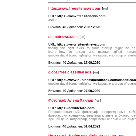
https://www.freesitenews.com
[
en
]
URL:
https://www.freesitenews.com
asdas
Визитов:
40
Добавлен:
28.07.2020
sitenetnews.com
[
en
]
URL:
https://www.sitenetnews.com
finding the right skills to your startup might be ea
learn how to attract and maintain gifted huma
googler david bizer. highlights: we&apos;re a group of star
Визитов:
40
Добавлен:
17.09.2020
global free classified ads
[
en
]
URL:
https://www.businessmenubook.com/classifieda
googler david bizer. highlights: we&apos;re a group of star
Визитов:
40
Добавлен:
27.09.2020
Фотограф Алена Хайлак
[
ru
]
URL:
https://newlifefoto.com/
Профессиональный фотограф новорожденных, кей
фотосессии крещения, индивидуальные и бизнес съ
лучшей цене, видеограф, современные семейные видео
Визитов:
40
Добавлен:
01.04.2021