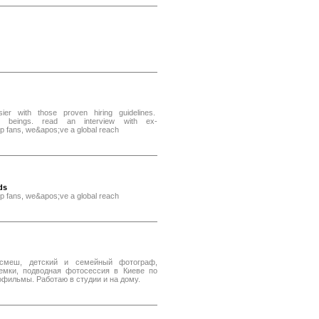
sier with those proven hiring guidelines.
n beings. read an interview with ex-
tup fans, we&apos;ve a global reach
ds
tup fans, we&apos;ve a global reach
ксмеш, детский и семейный фотограф,
емки, подводная фотосессия в Киеве по
фильмы. Работаю в студии и на дому.