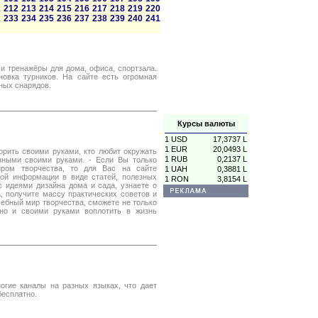
1
212
213
214
215
216
217
218
219
220
2
233
234
235
236
237
238
239
240
241
 и тренажёры для дома, офиса, спортзала.
овка турников. На сайте есть огромная
ных снарядов.
Курсы валюты
1 USD
17,3737 L
1 EUR
20,0493 L
орить своими руками, кто любит окружать
1 RUB
0,2137 L
ными своими руками. - Если Вы только
ром творчества, то для Вас на сайте
1 UAH
0,3881 L
ой информации в виде статей, полезных
1 RON
3,8154 L
с идеями дизайна дома и сада, узнаете о
, получите массу практических советов и
ебный мир творчества, сможете не только
 но и своими руками воплотить в жизнь
огие каналы на разных языках, что дает
бесплатно.