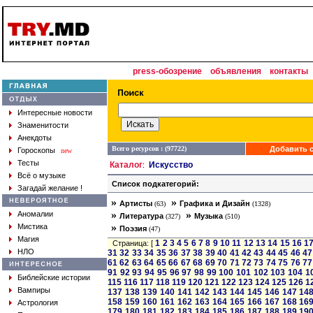
press-обозрение
объявления
контакты
Интересные новости
Знаменитости
Анекдоты
Всего ресурсов : (97722)
Добавить с
Гороскопы
new
Тесты
Каталог
Искусство
:
Всё о музыке
Список подкатегорий:
Загадай желание !
»
»
Артисты
Графика и Дизайн
(63)
(1328)
»
»
Аномалии
Литература
Музыка
(327)
(510)
»
Мистика
Поэзия
(47)
Магия
1
2
3
4
5
6
7
8
9
10
11
12
13
14
15
16
1
Страница: [
НЛО
31
32
33
34
35
36
37
38
39
40
41
42
43
44
45
46
47
61
62
63
64
65
66
67
68
69
70
71
72
73
74
75
76
77
91
92
93
94
95
96
97
98
99
100
101
102
103
104
1
Библейские истории
115
116
117
118
119
120
121
122
123
124
125
126
1
Вампиры
137
138
139
140
141
142
143
144
145
146
147
14
158
159
160
161
162
163
164
165
166
167
168
16
Астрология
179
180
181
182
183
184
185
186
187
188
189
19