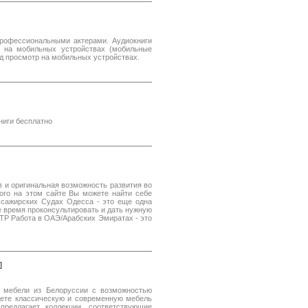
профессиональными актерами. Аудиокниги
 на мобильных устройствах (мобильные
од просмотр на мобильных устройствах.
ниги бесплатно
в и оригинальная возможность развития во
ого на этом сайте Вы можете найти себе
ссажирских Судах Одесса - это еще одна
 время проконсультировать и дать нужную
TP Работа в ОАЭ/Арабских Эмиратах - это
]
 мебели из Белоруссии с возможностью
дете классическую и современную мебель
предлагает коллекции, соответствующие