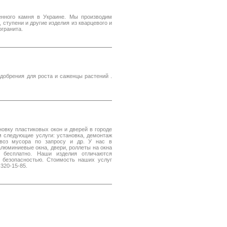
венного камня в Украине. Мы производим
 ступени и другие изделия из кварцевого и
огранита.
добрения для роста и саженцы растений .
овку пластиковых окон и дверей в городе
м следующие услуги: установка, демонтаж
ывоз мусора по запросу и др. У нас в
алюминиевые окна, двери, роллеты на окна
 бесплатно. Наши изделия отличаются
и безопасностью. Стоимость наших услуг
 320-15-85.