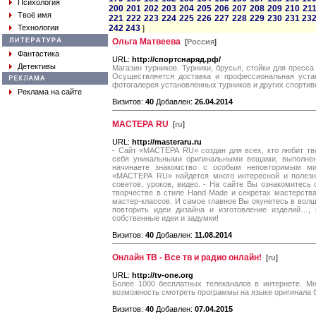
Психология
200
201
202
203
204
205
206
207
208
209
210
21
Твоё имя
221
222
223
224
225
226
227
228
229
230
231
23
Технологии
242
243
]
Ольга Матвеева
[
Россия
]
Фантастика
URL:
http://спортснаряд.рф/
Детективы
Магазин турников. Турники, брусья, стойки для пресса
Осуществляется доставка и профессиональная устан
фотогалерея установленных турников и других спортив
Реклама на сайте
Визитов:
40
Добавлен:
26.04.2014
МАСТЕРА RU
[
ru
]
URL:
http://masteraru.ru
- Сайт «МАСТЕРА RU» создан для всех, кто любит тв
себя уникальными оригинальными вещами, выполнен
начинаете знакомство с особым неповторимым ми
«МАСТЕРА RU» найдется много интересной и полезн
советов, уроков, видео. - На сайте Вы ознакомитесь 
творчестве в стиле Hand Made и секретах мастерства
мастер-классов. И самое главное Вы окунетесь в волш
повторить идеи дизайна и изготовление изделий…,
собственные идеи и задумки!
Визитов:
40
Добавлен:
11.08.2014
Онлайн ТВ - Все тв и радио онлайн!
[
ru
]
URL:
http://tv-one.org
Более 1000 бесплатных телеканалов в интернете. Мн
возможность смотреть программы на языке оригинала 
Визитов:
40
Добавлен:
07.04.2015