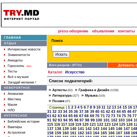
press-обозрение
объявления
контакты
Интересные новости
Знаменитости
Анекдоты
Всего ресурсов : (97721)
Добавить с
Гороскопы
new
Тесты
Каталог
Искусство
:
Всё о музыке
Список подкатегорий:
Загадай желание !
»
»
Артисты
Графика и Дизайн
(63)
(1328)
Аномалии
»
»
Литература
Музыка
(327)
(510)
Мистика
»
Поэзия
(47)
Магия
1
2
3
4
5
6
7
8
9
10
11
12
13
14
15
16
1
Страница: [
НЛО
31
32
33
34
35
36
37
38
39
40
41
42
43
44
45
46
47
61
62
63
64
65
66
67
68
69
70
71
72
73
74
75
76
77
91
92
93
94
95
96
97
98
99
100
101
102
103
104
1
Библейские истории
115
116
117
118
119
120
121
122
123
124
125
126
1
Вампиры
137
138
139
140
141
142
143
144
145
146
147
14
Астрология
158
159
160
161
162
163
164
165
166
167
168
16