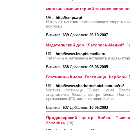
магазин компьютерной техники cmpc ви
URL:
http://cmpc.ru/
Интернет магазин комплектующих cmpc монит
ноутбуки
Визитов:
639
Добавлен:
26.10.2007
Издательский дом "Летопись-Медия"
[
URL:
http://www.letopis-media.ru
Летописные материалы нотариата и адвакатур
Визитов:
638
Добавлен:
05.08.2005
Гостиницы Киева. Гостиница Шерборн
[
URL:
http://www.sherbornehotel.com.ua/ru/
Частная гостиница "Guest House Sherbo
апартаменты Люкс в центре Киева. При вы
проживания 40% ниже гостиниц Киева
Визитов:
637
Добавлен:
10.06.2003
Продюсерский центр Бойко. Тысяч
Украины.
[
ru
]