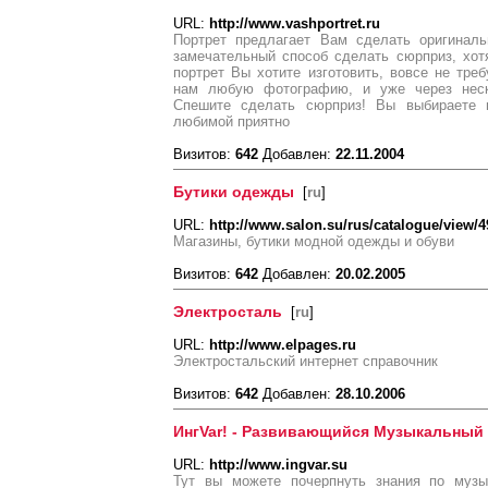
URL:
http://www.vashportret.ru
Портрет предлагает Вам сделать оригиналь
замечательный способ сделать сюрприз, хотя
портрет Вы хотите изготовить, вовсе не треб
нам любую фотографию, и уже через неско
Спешите сделать сюрприз! Вы выбираете
любимой приятно
Визитов:
642
Добавлен:
22.11.2004
Бутики одежды
[
ru
]
URL:
http://www.salon.su/rus/catalogue/view/49
Магазины, бутики модной одежды и обуви
Визитов:
642
Добавлен:
20.02.2005
Электросталь
[
ru
]
URL:
http://www.elpages.ru
Электростальский интернет справочник
Визитов:
642
Добавлен:
28.10.2006
ИнгVar! - Развивающийся Музыкальный 
URL:
http://www.ingvar.su
Тут вы можете почерпнуть знания по музы