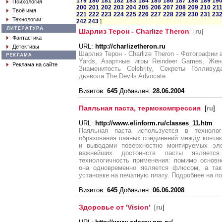
179
180
181
182
183
184
185
186
187
188
189
19
Психология
200
201
202
203
204
205
206
207
208
209
210
21
Твоё имя
221
222
223
224
225
226
227
228
229
230
231
23
Технологии
242
243
]
Шарлиз Терон - Charlize Theron
[
ru
]
Фантастика
URL:
http://charlizetheron.ru
Детективы
Шарлиз Терон - Charlize Theron - Фотографии
Yards, Азартные игры Reindeer Games, Жена
Реклама на сайте
Знаменитость Celebrity, Секреты Голливуда
дьявола The Devils Advocate.
Визитов:
645
Добавлен:
28.06.2004
Паяльная паста, термокомпрессия
[
ru
]
URL:
http://www.elinform.ru/classes_11.htm
Паяльная паста используется в техноло
образования паяных соединений между конта
и выводами поверхностно монтируемых эле
важнейших достоинств пасты является
технологичность применения: помимо основн
она одновременно является флюсом, а так
установке на печатную плату. Подробнее на 
Визитов:
645
Добавлен:
06.06.2008
Здоровье от 'Vision'
[
ru
]