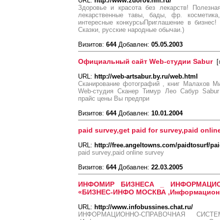
URL:
http://www.zdorov.nm.ru/
Здоровье и красота без лекарств! Полезн
лекарственные тавы, бады, фр. косметика
интересные конкурсыПриглашение в бизнес! 
Сказки, русские народные обычаи.)
Визитов:
644
Добавлен:
05.05.2003
Официальный сайт Web-студии Sabur
[
URL:
http://web-artsabur.by.ru/web.html
Сканирование фотографий , книг Малахов Ми
Web-студия Сканер Тимур Лео Сабур Sabur
прайс цены Вы предпри
Визитов:
644
Добавлен:
10.01.2004
paid survey,get paid for survey,paid onlin
URL:
http://free.angeltowns.com/paidtosurf/pa
paid survey,paid online survey
Визитов:
644
Добавлен:
22.03.2005
ИНФОМИР БИЗНЕСА _ ИНФОРМАЦИО
«БИЗНЕС-ИНФО МОСКВА ,Информационн
URL:
http://www.infobussines.chat.ru/
ИНФОРМАЦИОННО-СПРАВОЧНАЯ СИСТ