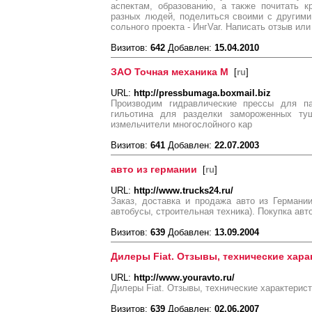
аспектам, образованию, а также почитать к
разных людей, поделиться своими с другими
сольного проекта - ИнгVar. Написать отзыв ил
Визитов:
642
Добавлен:
15.04.2010
ЗАО Точная механика М
[
ru
]
URL:
http://pressbumaga.boxmail.biz
Производим гидравлические прессы для па
гильотина для разделки замороженных туш
измельчители многослойного кар
Визитов:
641
Добавлен:
22.07.2003
авто из германии
[
ru
]
URL:
http://www.trucks24.ru/
Заказ, доставка и продажа авто из Германии
автобусы, строительная техника). Покупка ав
Визитов:
639
Добавлен:
13.09.2004
Дилеры Fiat. Отзывы, технические хара
URL:
http://www.youravto.ru/
Дилеры Fiat. Отзывы, технические характериcт
Визитов:
639
Добавлен:
02.06.2007