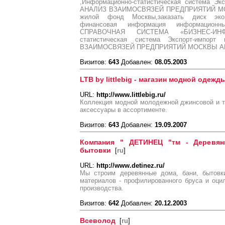
,Информационно-статистическая система Экс
АНАЛИЗ ВЗАИМОСВЯЗЕЙ ПРЕДПРИЯТИЙ МОС
жилой фонд Москвы,заказать диск эко
финансовая информация информационн
СПРАВОЧНАЯ СИСТЕМА «БИЗНЕС-ИНФ
статистическая система Экспорт-импор
ВЗАИМОСВЯЗЕЙ ПРЕДПРИЯТИЙ МОСКВЫ АВПМ
Визитов:
643
Добавлен:
08.05.2003
LTB by littlebig - магазин модной одежд
URL:
http://www.littlebig.ru/
Коллекция модной молодежной джинсовой и т
аксессуары в ассортименте.
Визитов:
643
Добавлен:
19.09.2007
Компания " ДЕТИНЕЦ "тм - Деревян
бытовки
[
ru
]
URL:
http://www.detinez.ru/
Мы строим деревянные дома, бани, бытовки
материалов - профилированного бруса и оци
производства.
Визитов:
642
Добавлен:
20.12.2003
Всеволод
[
ru
]