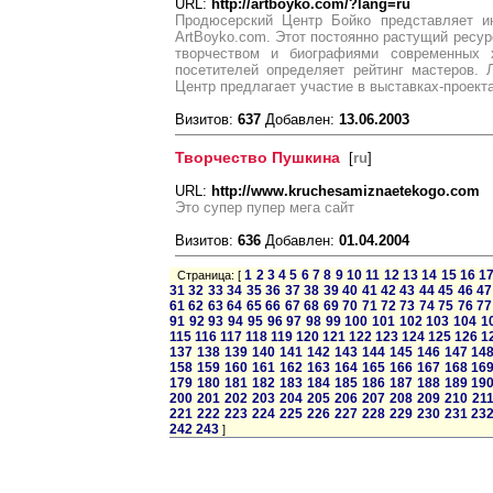
URL:
http://artboyko.com/?lang=ru
Продюсерский Центр Бойко представляет ин
ArtBoyko.com. Этот постоянно растущий ресур
творчеством и биографиями современных х
посетителей определяет рейтинг мастеров.
Центр предлагает участие в выставках-проекта
Визитов:
637
Добавлен:
13.06.2003
Творчество Пушкина
[
ru
]
URL:
http://www.kruchesamiznaetekogo.com
Это супер пупер мега сайт
Визитов:
636
Добавлен:
01.04.2004
1
2
3
4
5
6
7
8
9
10
11
12
13
14
15
16
1
Страница: [
31
32
33
34
35
36
37
38
39
40
41
42
43
44
45
46
47
61
62
63
64
65
66
67
68
69
70
71
72
73
74
75
76
77
91
92
93
94
95
96
97
98
99
100
101
102
103
104
1
115
116
117
118
119
120
121
122
123
124
125
126
1
137
138
139
140
141
142
143
144
145
146
147
14
158
159
160
161
162
163
164
165
166
167
168
16
179
180
181
182
183
184
185
186
187
188
189
19
200
201
202
203
204
205
206
207
208
209
210
21
221
222
223
224
225
226
227
228
229
230
231
23
242
243
]